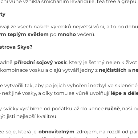
ční vůně vznikla smícháním levandule, tea tree a grepu.
oty
ávají ze všech našich výrobků největší vůni, a to po dob
ým teplým světlem
po
mnoho
večerů.
ostrova Skye?
radně
přírodní sojový vosk
, který je šetrný nejen k živo
kombinace vosku a olejů vytváří jedny z
nejčistších
a
ne
e vytvořili tak, aby po jejich vyhoření nezbyl ve skleněn
ě
než jiné vosky, a díky tomu se vůně uvolňují
lépe a dél
y svíčky vyrábíme od počátku až do konce
ručně
, naši 
t jisti nejlepší kvalitou.
e sóje, která je
obnovitelným
zdrojem, na rozdíl od par