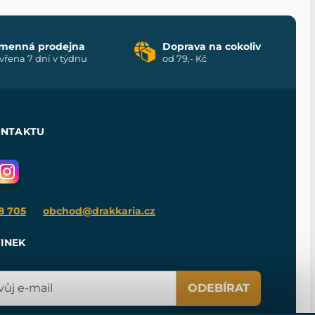
menná prodejna
Doprava na cokoliv
vřena 7 dní v týdnu
od 79,- Kč
ONTAKTU
8 705
obchod@drakkaria.cz
INEK
ODEBÍRAT