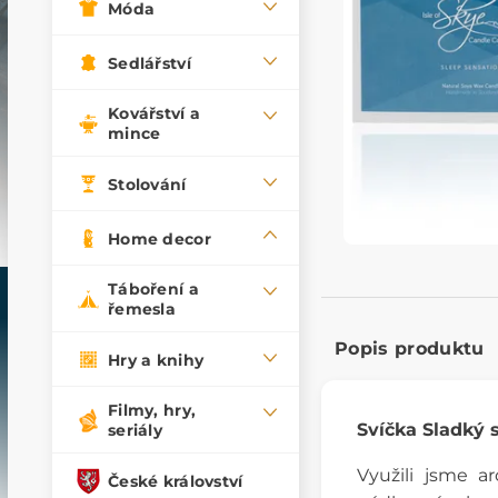
Móda
Sedlářství
Kovářství a
mince
Stolování
Home decor
Táboření a
řemesla
Popis produktu
Hry a knihy
Filmy, hry,
Svíčka Sladký 
seriály
Využili jsme ar
České království