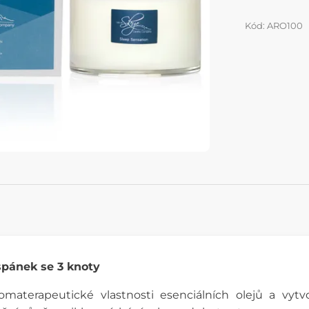
Kód: ARO100
spánek se 3 knoty
omaterapeutické vlastnosti esenciálních olejů a vytvoř