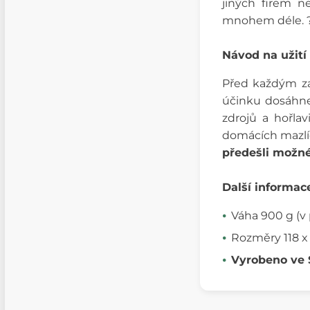
jiných firem n
mnohem déle. 
Návod na užití
Před každým zap
účinku dosáhne
zdrojů a hořla
domácích mazlíč
předešli možn
Další informac
Váha 900 g (v
Rozměry 118 x
Vyrobeno ve 