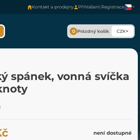
|
Kontakt a prodejny
Přihlášení
Registrace
0
Prázdný košík
CZK
ký spánek, vonná svíčka
knoty
o
Kč
není dostupné