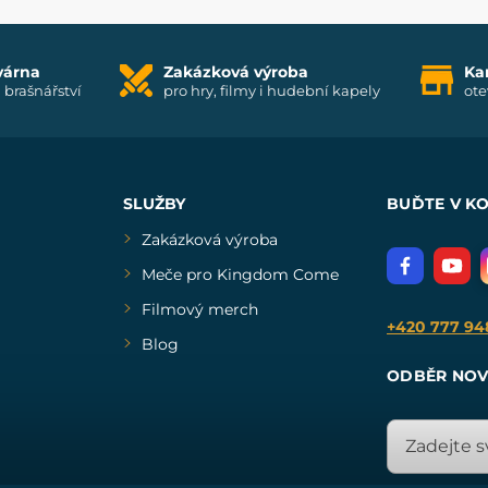
várna
Zakázková výroba
Ka
i brašnářství
pro hry, filmy i hudební kapely
ote
SLUŽBY
BUĎTE V K
Zakázková výroba
Meče pro Kingdom Come
Filmový merch
+420 777 94
Blog
ODBĚR NOV