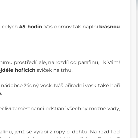
u celých
45 hodin
. Váš domov tak naplní
krásnou
tnímu prostředí, ale, na rozdíl od parafinu, i k Vám!
jdéle hořících
svíček na trhu.
é nádobce žádný vosk. Náš přírodní vosk také hoří
e
.
pečliví zaměstnanci odstraní všechny možné vady,
afínu, jenž se vyrábí z ropy či dehtu. Na rozdíl od