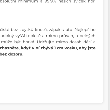
absolutní minimum a 99.9% našich svíček hoří
čisté bez zbytků knotů, zápalek atd. Nejlepšího
odolný vyšší teplotě a mimo průvan, tepelných
y, může být horká. Udržujte mimo dosah dětí a
zhasněte, když v ní zbývá 1 cm vosku, aby jste
bez dozoru.