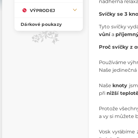
nádherná relaxa
VÝPRODEJ
Svíčky se 3 kn
Dárkové poukazy
Tyto svíčky vyd
vůní
a
příjemn
Proč svíčky z 
Používáme výh
Naše jedinečná 
Naše
knoty
jsm
při
nižší teplot
Protože všechn
a vy si můžete bý
Vosk vyrábíme z