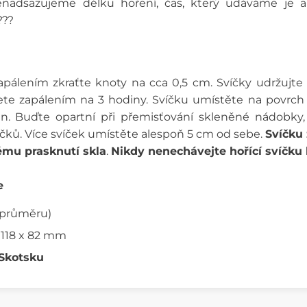
enadsazujeme délku hoření, čas, který udáváme je 
???
álením zkraťte knoty na cca 0,5 cm. Svíčky udržujte 
te zapálením na 3 hodiny. Svíčku umístěte na povrch 
vin. Buďte opartní při přemisťování skleněné nádobk
ků. Více svíček umístěte alespoň 5 cm od sebe.
Svíčku 
ému prasknutí skla
.
Nikdy nenechávejte hořící svíčku 
e
 průměru)
 118 x 82 mm
Skotsku