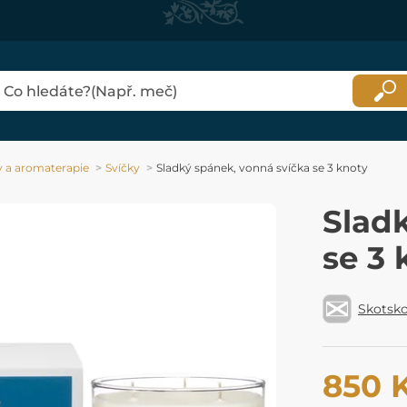
y a aromaterapie
Svíčky
Sladký spánek, vonná svíčka se 3 knoty
Slad
se 3 
Skotsk
850 