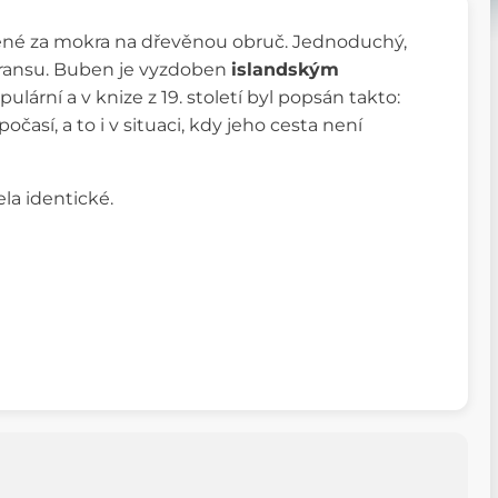
žené za mokra na dřevěnou obruč. Jednoduchý,
 transu. Buben je vyzdoben
islandským
ulární a v knize z 19. století
byl popsán
takto:
así, a to i v situaci, kdy jeho cesta není
ela identické.