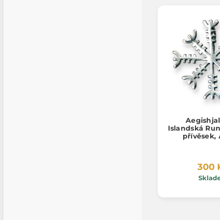
Aegishja
Islandská Run
přívěsek,
300 
Sklad