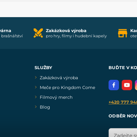
várna
Zakázková výroba
Ka
i brašnářství
pro hry, filmy i hudební kapely
ote
SLUŽBY
BUĎTE V K
Zakázková výroba
Meče pro Kingdom Come
Filmový merch
+420 777 94
Blog
ODBĚR NOV