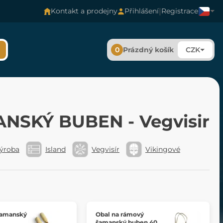
|
Kontakt a prodejny
Přihlášení
Registrace
0
Prázdný košík
CZK
NSKÝ BUBEN - Vegvisir
výroba
Island
Vegvisír
Vikingové
šamanský
Obal na rámový
šamanský buben 40