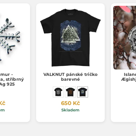
lmur -
VALKNUT pánské tričko
Islan
a, stříbrný
barevné
Ægish
 Ag 925
Kč
650 Kč
em
Skladem