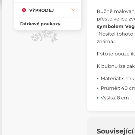
VÝPRODEJ
Ručně malova
přesto velice z
Dárkové poukazy
symbolem Vegv
"Nositel tohoto 
známa."
Foto je pouze il
K bubnu lze zako
Materiál: smrk
Průměr: 40 c
Výška: 8 cm
Souvisejíc