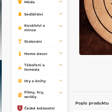
Móda
Sedlářství
Kovářství a
mince
Stolování
Home decor
Táboření a
řemesla
Hry a knihy
Filmy, hry,
seriály
Popis produktu
České království