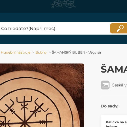
Hudební nástroje
Bubny
ŠAMANSKÝ BUBEN - Vegvisir
ŠAMA
Česká 
Do sady:
Palička na 
buben