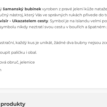
ný
šamanský bubínek
vyroben z pravé jelení kůže nata
vučný nástroj, který Vás ve správných rukách přivede do
isir - Ukazatelem cesty
. Symbol je na Islandu velmi pop
symbolu nikdy neztratí svou cestu v bouřích a špatném poč
ustrační, každý kus je unikát, žádné dva bubny nejsou zc
upit paličku i obal.
ová obruč, jelenice
m
í produkty