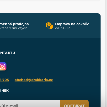
menná prodejna
Doprava na cokoliv
vřena 7 dní v týdnu
od 79,- Kč
ONTAKTU
8 705
obchod@drakkaria.cz
INEK
ODEBÍRAT