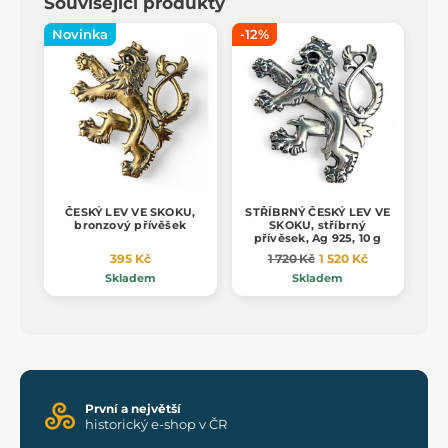
Související produkty
Novinka
-12%
ČESKÝ LEV VE SKOKU,
STŘÍBRNÝ ČESKÝ LEV VE
bronzový přívěšek
SKOKU, stříbrný
přívěsek, Ag 925, 10 g
395 Kč
1 720 Kč
1 520 Kč
Skladem
Skladem
První a největší
historický e-shop v ČR