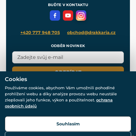
Meče pro Kingdom Come
BUĎTE V KONTAKTU
Volná místa
Filmový merch
Blog
+420 777 948 705
obchod@drakkaria.cz
ODBĚR NOVINEK
ODEBÍRAT
Cookies
Používáme cookies, abychom Vám umožnili pohodlné
prohlížení webu a díky analýze provozu webu neustále
zlepšovali jeho funkce, výkon a použitelnost.
ochrana
osobních údajů
© Všechna práva vyhrazena. www.drakkaria.cz 2007-2026.
Powered by
Simplia.cz
, protected by reCAPTCHA.
Souhlasím