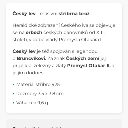
Český lev
- masivní
stříbrná brož
.
Heraldické zobrazení Českého lva se objevuje
se na
erbech
českých panovníků od XIII.
století, v době vlády Přemysla Otakara I.
Český lev
je též spojován s legendou
o
Bruncvíkovi.
Za znak
Českých zemí
jej
přijal král železný a zlatý
Přemysl Otakar II.
a
je jím dodnes.
Materiál stříbro 925
Rozměry 3.5 x 3.8 cm
Váha cca 9,6 g