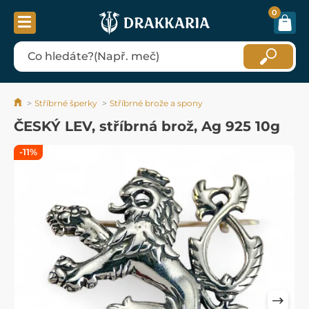
0
Stříbrné šperky
Stříbrné brože a spony
ČESKÝ LEV, stříbrná brož, Ag 925 10g
-11%