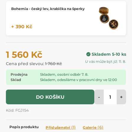
Bohemia - český lev, krabička na šperky
+ 390 Kč
1 560 Kč
Skladem 5-10 ks
U vás může být již: 11. 8.
Cena před slevou:
1 760 Kč
Prodejna
Skladem, osobní odběr 7. 8.
Sklad
Skladem, odesíláme v pracovní dny ve 12:00
-
+
DO KOŠÍKU
Kód: FGJ154
Popis produktu
(1)
(6)
Příslušenství
Galerie