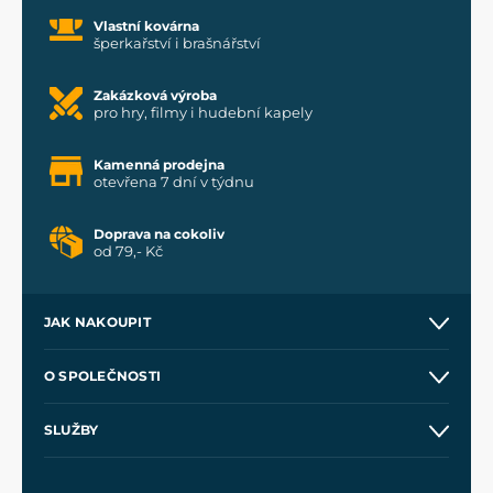
Vlastní kovárna
šperkařství i brašnářství
Zakázková výroba
pro hry, filmy i hudební kapely
Kamenná prodejna
otevřena 7 dní v týdnu
Doprava na cokoliv
od 79,- Kč
JAK NAKOUPIT
Kontakt a prodejny
O SPOLEČNOSTI
Obchodní podmínky
O nás
SLUŽBY
Velkoobchod
Naše dílny
Nákup na splátky
Zakázková výroba
Pro média