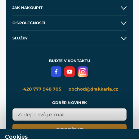
JAK NAKOUPIT
Kontakt a prodejny
O SPOLEČNOSTI
Obchodní podmínky
O nás
SLUŽBY
Velkoobchod
Naše dílny
Nákup na splátky
Zakázková výroba
Pro média
Meče pro Kingdom Come
BUĎTE V KONTAKTU
Volná místa
Filmový merch
Blog
+420 777 948 705
obchod@drakkaria.cz
ODBĚR NOVINEK
ODEBÍRAT
Cookies