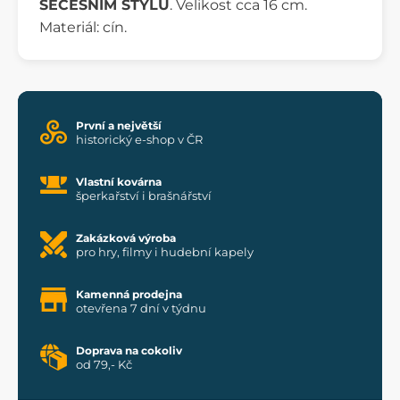
SECESNÍM STYLU
. Velikost cca 16 cm.
Materiál: cín.
První a největší
historický e-shop v ČR
Vlastní kovárna
šperkařství i brašnářství
Zakázková výroba
pro hry, filmy i hudební kapely
Kamenná prodejna
otevřena 7 dní v týdnu
Doprava na cokoliv
od 79,- Kč