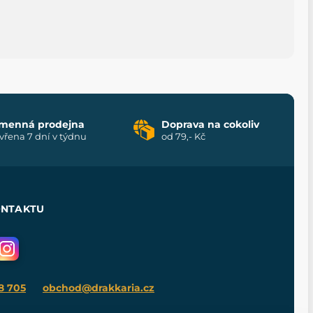
menná prodejna
Doprava na cokoliv
vřena 7 dní v týdnu
od 79,- Kč
ONTAKTU
8 705
obchod@drakkaria.cz