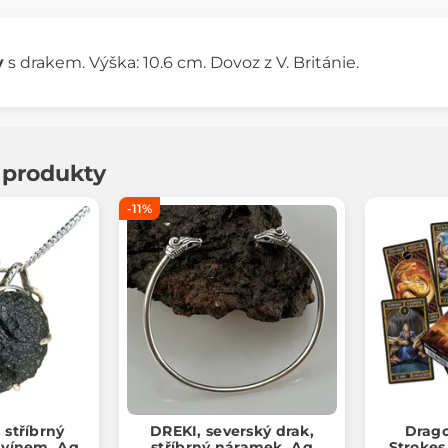
y
s drakem. Výška: 10.6 cm. Dovoz z V. Británie.
í produkty
-11%
stříbrný
DREKI, severský drak,
Drago
tavínem, Ag
stříbrný náramek, Ag
Strokes