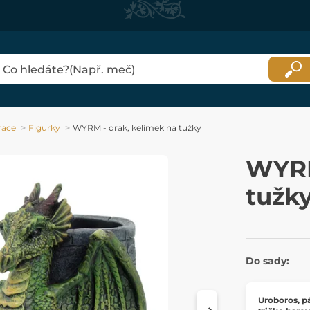
race
Figurky
WYRM - drak, kelímek na tužky
WYRM
tužk
Do sady:
Uroboros, p