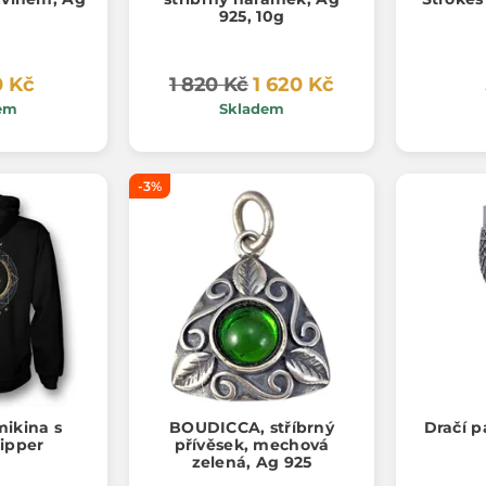
925, 10g
0 Kč
1 820 Kč
1 620 Kč
em
Skladem
-3%
mikina s
BOUDICCA, stříbrný
Dračí p
zipper
přívěsek, mechová
zelená, Ag 925