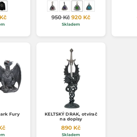
 Kč
950 Kč
920 Kč
em
Skladem
 draci, Dark Fury
KELTSKÝ DRAK, otvírač
na dopisy
Kč
890 Kč
em
Skladem