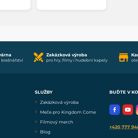
várna
Zakázková výroba
Ka
i brašnářství
pro hry, filmy i hudební kapely
ote
SLUŽBY
BUĎTE V K
Zakázková výroba
Meče pro Kingdom Come
Filmový merch
+420 777 94
Blog