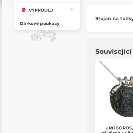
VÝPRODEJ
Stojan na tužk
Dárkové poukazy
Souvisejíc
UROBOROS, 
přívěsek s vl