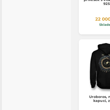
925
22 00
Sklad
Uroboros, 
kapucí, 