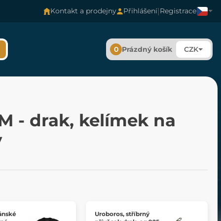
|
Kontakt a prodejny
Přihlášení
Registrace
0
Prázdný košík
CZK
 - drak, kelímek na
y
ánské
Uroboros, stříbrný