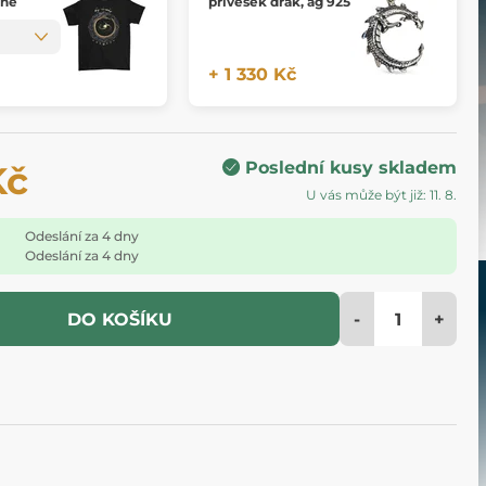
vné
přívěsek drak, ag 925
+ 1 330 Kč
Poslední kusy skladem
Kč
U vás může být již: 11. 8.
Odeslání za 4 dny
Odeslání za 4 dny
-
+
DO KOŠÍKU