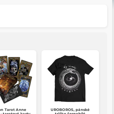
n Tarot Anne
UROBOROS, pánské
 - tarotové karty
tričko černobílé