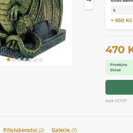
tričko bare
+ 650 Kč
470 
Prodejna
Sklad
Kód: CCF27
Příslušenství
Galerie
(2)
(7)