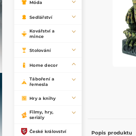
Móda
Sedlářství
Kovářství a
mince
Stolování
Home decor
Táboření a
řemesla
Hry a knihy
Filmy, hry,
seriály
České království
Popis produktu