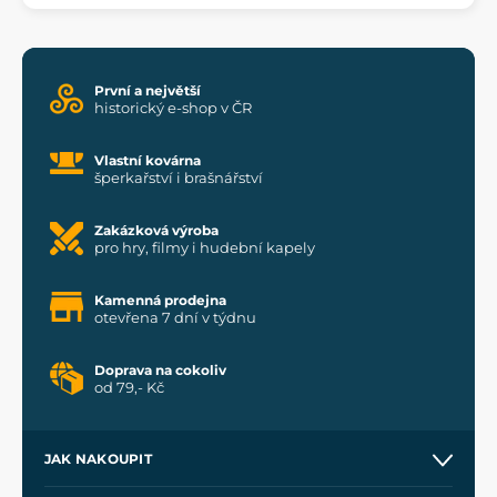
První a největší
historický e-shop v ČR
Vlastní kovárna
šperkařství i brašnářství
Zakázková výroba
pro hry, filmy i hudební kapely
Kamenná prodejna
otevřena 7 dní v týdnu
Doprava na cokoliv
od 79,- Kč
JAK NAKOUPIT