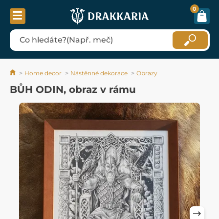
0
Home decor
Nástěnné dekorace
Obrazy
BŮH ODIN, obraz v rámu