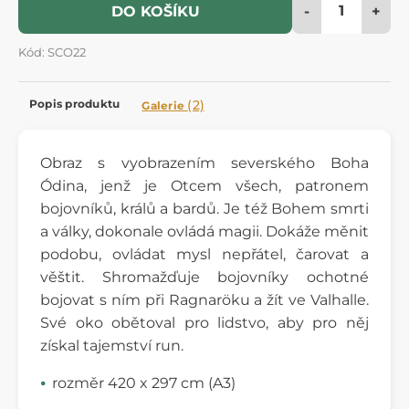
-
+
DO KOŠÍKU
Kód: SCO22
Popis produktu
(2)
Galerie
Obraz s vyobrazením severského Boha
Ódina, jenž je Otcem všech, patronem
bojovníků, králů a bardů. Je též Bohem smrti
a války, dokonale ovládá magii. Dokáže měnit
podobu, ovládat mysl nepřátel, čarovat a
věštit. Shromažďuje bojovníky ochotné
bojovat s ním při Ragnaröku a žít ve Valhalle.
Své oko obětoval pro lidstvo, aby pro něj
získal tajemství run.
rozměr 420 x 297 cm (A3)