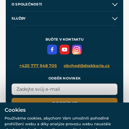
Kontakt a prodejny
O SPOLEČNOSTI
Obchodní podmínky
O nás
SLUŽBY
Velkoobchod
Naše dílny
Nákup na splátky
Zakázková výroba
Pro média
Meče pro Kingdom Come
BUĎTE V KONTAKTU
Volná místa
Filmový merch
Blog
+420 777 948 705
obchod@drakkaria.cz
ODBĚR NOVINEK
ODEBÍRAT
Cookies
Používáme cookies, abychom Vám umožnili pohodlné
prohlížení webu a díky analýze provozu webu neustále