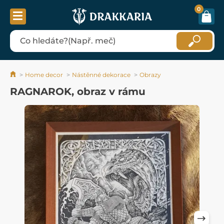
0
Home decor
Nástěnné dekorace
Obrazy
RAGNAROK, obraz v rámu