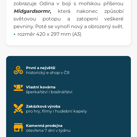
zobrazuje Odina v boji s mořskou příšerou
Midgardsormr
,
která nakonec způsobí
světovou potopu a zatopení veškeré
pevniny. Poté se vynoří nový a obrozený svět.
rozměr 420 x 297 mm (A3)
První a největší
historický e-shop v ČR
Vlastní kovárna
šperkařství i brašnářství
Zakázková výroba
pro hry, filmy i hudební kapely
Kamenná prodejna
otevřena 7 dní v týdnu