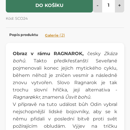
-
+
DO KOŠÍKU
Kód: SCO24
Popis produktu
(2)
Galerie
Obraz v rámu RAGNAROK,
česky
Zkáza
bohů
. Takto předkřesťanští Seveřané
pojmenovali konec jejich mytického cyklu,
během něhož je zničen vesmír a následně
znovu vytvořen. Slovo Ragnarok je tak
trochu slovní hříčka, její alternativa -
Ragnarøkkr,
znamená
Ůsvit bohů
.
V přípravě na tuto událost bůh Odin vybral
nejschopnější lidské bojovníky, aby se k
němu přidali v poslední bitvě proti svět
požírajícím obludám. Výjev na tričku