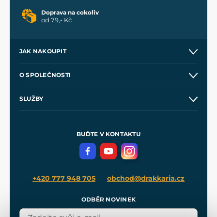
Doprava na cokoliv
od 79,- Kč
JAK NAKOUPIT
Kontakt a prodejny
O SPOLEČNOSTI
Obchodní podmínky
O nás
SLUŽBY
Velkoobchod
Naše dílny
Nákup na splátky
Zakázková výroba
Pro média
Meče pro Kingdom Come
BUĎTE V KONTAKTU
Volná místa
Filmový merch
Blog
+420 777 948 705
obchod@drakkaria.cz
ODBĚR NOVINEK