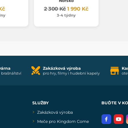
Norsko
Kč
2 300 Kč
1 990 Kč
dny
3-4 týdny
várna
Zakázková výroba
Ka
i brašnářství
pro hry, filmy i hudební kapely
ote
SLUŽBY
BUĎTE V K
Zakázková výroba
Meče pro Kingdom Come