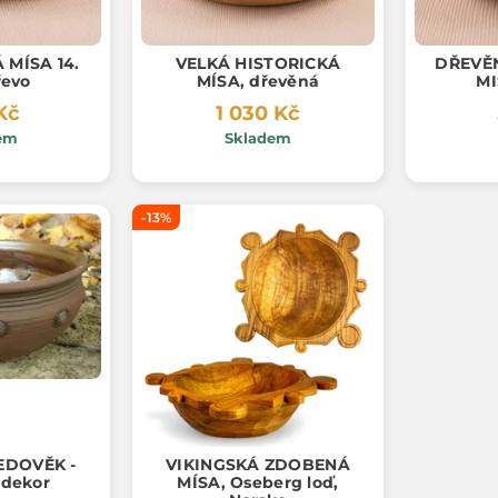
MÍSA 14.
VELKÁ HISTORICKÁ
DŘEVĚ
řevo
MÍSA, dřevěná
MI
Kč
1 030 Kč
em
Skladem
-13%
EDOVĚK -
VIKINGSKÁ ZDOBENÁ
 dekor
MÍSA, Oseberg loď,