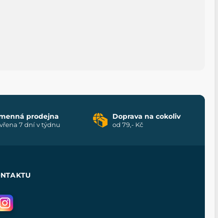
menná prodejna
Doprava na cokoliv
vřena 7 dní v týdnu
od 79,- Kč
ONTAKTU