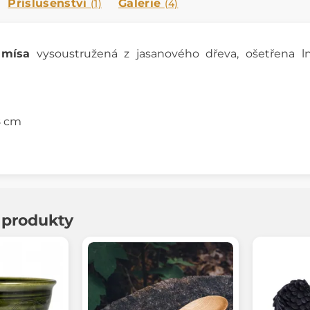
Příslušenství
Galerie
(1)
(4)
 mísa
vysoustružená z jasanového dřeva, ošetřena lně
8 cm
í produkty