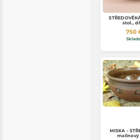
STŘEDOVĚKÁ 
stol., d
750 
Sklad
MISKA - STŘ
malinový