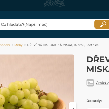
nádobí
Misky
DŘEVĚNÁ HISTORICKÁ MISKA, 14. stol., Kostnice
DŘEV
MISKA
Česká 
Do sady: