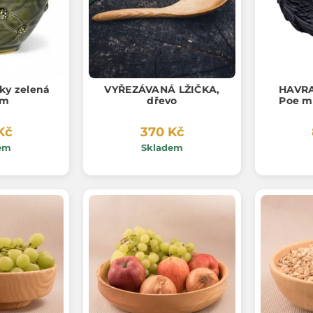
šky zelená
VYŘEZÁVANÁ LŽIČKA,
HAVRA
cm
dřevo
Poe m
Kč
370 Kč
em
Skladem