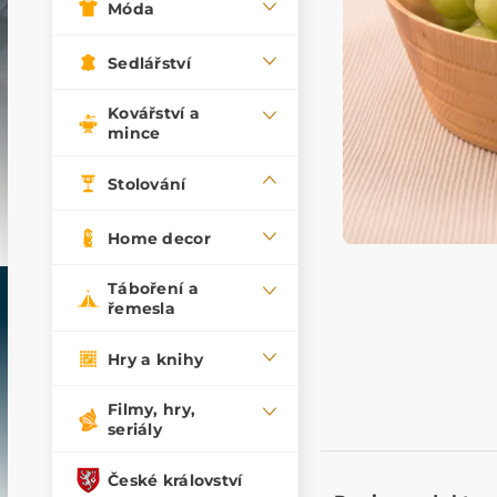
Móda
Sedlářství
Kovářství a
mince
Stolování
Home decor
Táboření a
řemesla
Hry a knihy
Filmy, hry,
seriály
České království