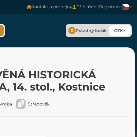
|
Kontakt a prodejny
Přihlášení
Registrace
0
Prázdný košík
CZK
ĚNÁ HISTORICKÁ
, 14. stol., Kostnice
výroba
Středověk