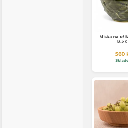
Miska na oří
13.5 
560 
Sklad