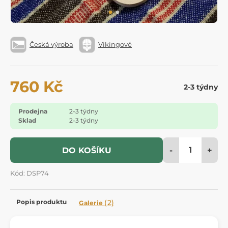
Česká výroba
Vikingové
760 Kč
2-3 týdny
Prodejna
2-3 týdny
Sklad
2-3 týdny
-
+
DO KOŠÍKU
Kód: DSP74
Popis produktu
(2)
Galerie