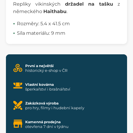
Repliky vikinských
držadel na tašku
z
německého
Haithabu
.
Rozměry: 5.4 x 41.5 cm
Síla materiálu: 9 mm
První a největší
historický e-shop v ČR
Vlastní kovárna
šperkařství i brašnářství
Zakázková výroba
pro hry, filmy i hudební kapely
Kamenná prodejna
otevřena 7 dní v týdnu