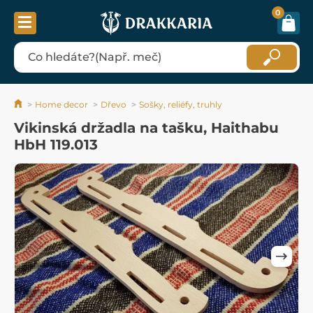
0
Home decor
Dřevo
Sošky, reliéfy, truhly
Vikinská držadla na tašku, Haithabu
HbH 119.013