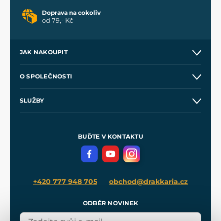
Doprava na cokoliv
od 79,- Kč
JAK NAKOUPIT
Kontakt a prodejny
O SPOLEČNOSTI
Obchodní podmínky
O nás
SLUŽBY
Velkoobchod
Naše dílny
Nákup na splátky
Zakázková výroba
Pro média
Meče pro Kingdom Come
BUĎTE V KONTAKTU
Volná místa
Filmový merch
Blog
+420 777 948 705
obchod@drakkaria.cz
ODBĚR NOVINEK