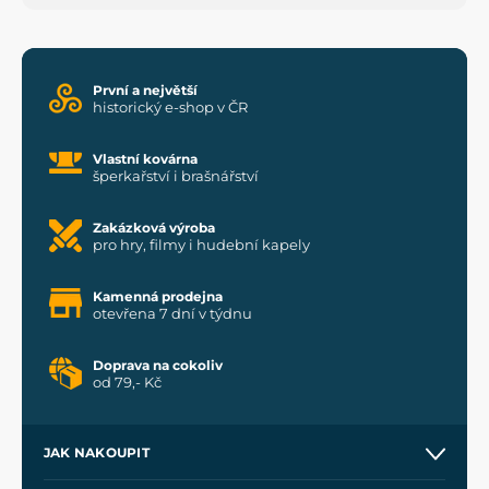
První a největší
historický e-shop v ČR
Vlastní kovárna
šperkařství i brašnářství
Zakázková výroba
pro hry, filmy i hudební kapely
Kamenná prodejna
otevřena 7 dní v týdnu
Doprava na cokoliv
od 79,- Kč
JAK NAKOUPIT