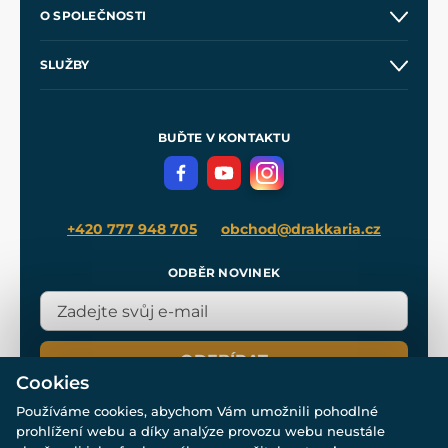
Kontakt a prodejny
O SPOLEČNOSTI
Obchodní podmínky
O nás
SLUŽBY
Velkoobchod
Naše dílny
Nákup na splátky
Zakázková výroba
Pro média
Meče pro Kingdom Come
BUĎTE V KONTAKTU
Volná místa
Filmový merch
Blog
+420 777 948 705
obchod@drakkaria.cz
ODBĚR NOVINEK
ODEBÍRAT
Cookies
Používáme cookies, abychom Vám umožnili pohodlné
prohlížení webu a díky analýze provozu webu neustále