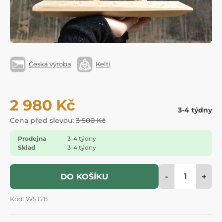
Česká výroba
Kelti
2 980 Kč
3-4 týdny
Cena před slevou:
3 500 Kč
Prodejna
3-4 týdny
Sklad
3-4 týdny
-
+
DO KOŠÍKU
Kód: WST28