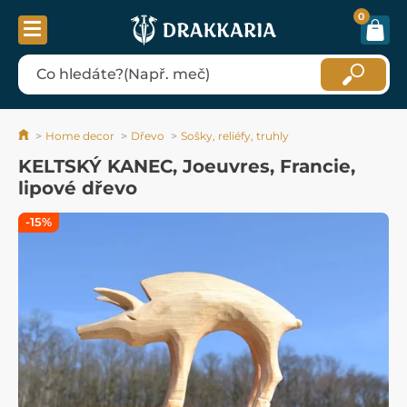
0
Home decor
Dřevo
Sošky, reliéfy, truhly
KELTSKÝ KANEC, Joeuvres, Francie,
lipové dřevo
-15%