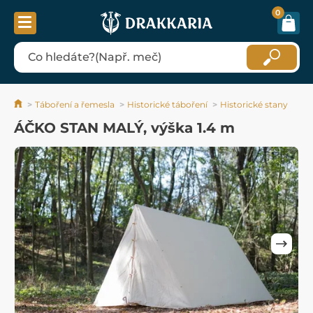
0
Táboření a řemesla
Historické táboření
Historické stany
ÁČKO STAN MALÝ, výška 1.4 m