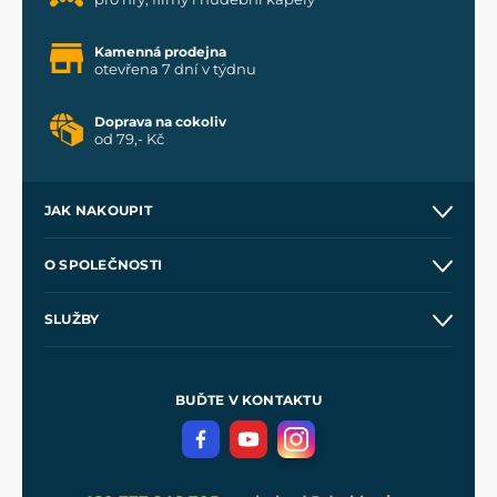
Kamenná prodejna
otevřena 7 dní v týdnu
Doprava na cokoliv
od 79,- Kč
JAK NAKOUPIT
Kontakt a prodejny
O SPOLEČNOSTI
Obchodní podmínky
O nás
SLUŽBY
Velkoobchod
Naše dílny
Nákup na splátky
Zakázková výroba
Pro média
Meče pro Kingdom Come
BUĎTE V KONTAKTU
Volná místa
Filmový merch
Blog