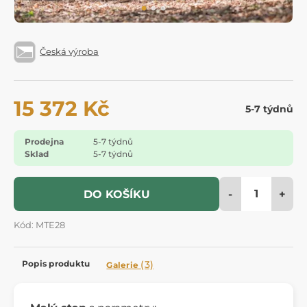
Česká výroba
15 372 Kč
5-7 týdnů
Prodejna
5-7 týdnů
Sklad
5-7 týdnů
-
+
DO KOŠÍKU
Kód: MTE28
Popis produktu
(3)
Galerie