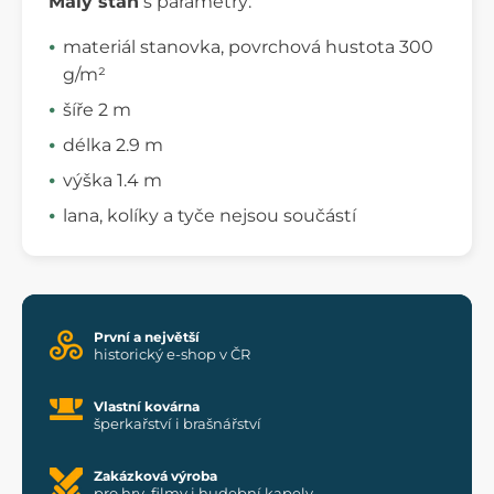
Malý stan
s parametry:
materiál stanovka, povrchová hustota 300
g/m²
šíře 2 m
délka 2.9 m
výška 1.4 m
lana, kolíky a tyče nejsou součástí
První a největší
historický e-shop v ČR
Vlastní kovárna
šperkařství i brašnářství
Zakázková výroba
pro hry, filmy i hudební kapely