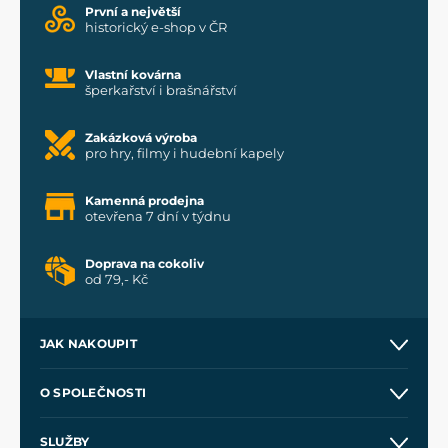
První a největší
historický e-shop v ČR
Vlastní kovárna
šperkařství i brašnářství
Zakázková výroba
pro hry, filmy i hudební kapely
Kamenná prodejna
otevřena 7 dní v týdnu
Doprava na cokoliv
od 79,- Kč
JAK NAKOUPIT
Kontakt a prodejny
O SPOLEČNOSTI
Obchodní podmínky
O nás
SLUŽBY
Velkoobchod