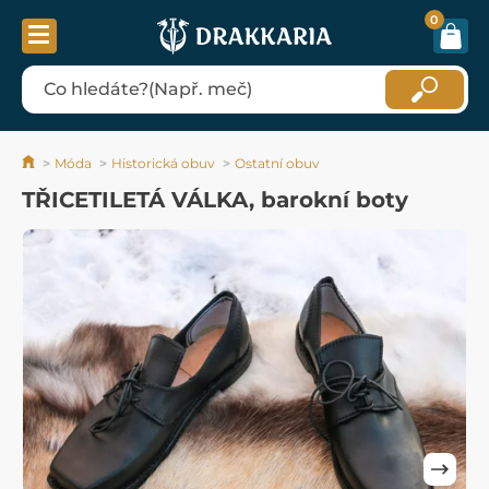
0
Móda
Historická obuv
Ostatní obuv
TŘICETILETÁ VÁLKA, barokní boty