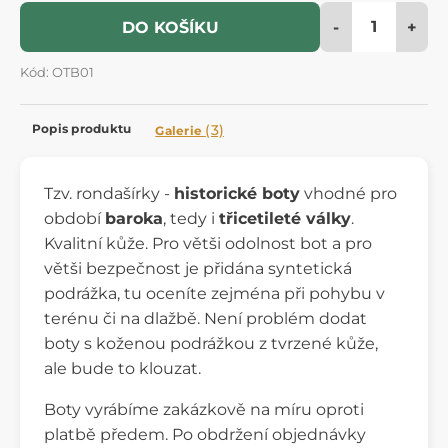
-
+
DO KOŠÍKU
Kód: OTB01
Popis produktu
(3)
Galerie
Tzv. rondašírky -
historické boty
vhodné pro
období
baroka
, tedy i
třicetileté války
.
Kvalitní kůže. Pro větši odolnost bot a pro
větši bezpečnost je přidána syntetická
podrážka, tu oceníte zejména při pohybu v
terénu či na dlažbě. Není problém dodat
boty s koženou podrážkou z tvrzené kůže,
ale bude to klouzat.
Boty vyrábíme zakázkově na míru oproti
platbě předem. Po obdržení objednávky