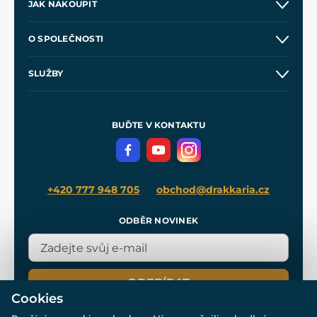
JAK NAKOUPIT
Kontakt a prodejny
O SPOLEČNOSTI
Obchodní podmínky
O nás
SLUŽBY
Velkoobchod
Naše dílny
Nákup na splátky
Zakázková výroba
Pro média
Meče pro Kingdom Come
BUĎTE V KONTAKTU
Volná místa
Filmový merch
Blog
+420 777 948 705
obchod@drakkaria.cz
ODBĚR NOVINEK
ODEBÍRAT
Cookies