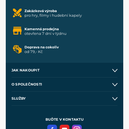
Zakázková výroba
pro hry, filmy i hudební kapely
Kamenná prodejna
otevřena 7 dní v týdnu
Doprava na cokoliv
od 79,- Kč
JAK NAKOUPIT
Kontakt a prodejny
O SPOLEČNOSTI
Obchodní podmínky
O nás
SLUŽBY
Velkoobchod
Naše dílny
Nákup na splátky
Zakázková výroba
Pro média
Meče pro Kingdom Come
BUĎTE V KONTAKTU
Volná místa
Filmový merch