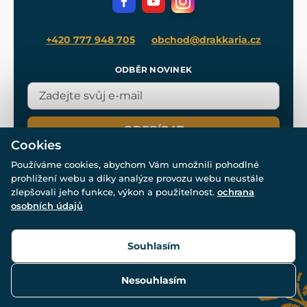
Blog
+420 777 948 705
obchod@drakkaria.cz
ODBĚR NOVINEK
ODEBÍRAT
Cookies
Používáme cookies, abychom Vám umožnili pohodlné
prohlížení webu a díky analýze provozu webu neustále
zlepšovali jeho funkce, výkon a použitelnost.
ochrana
osobních údajů
© Všechna práva vyhrazena. www.drakkaria.cz 2007-2026.
Powered by
Simplia.cz
, protected by reCAPTCHA.
Souhlasím
Nesouhlasím