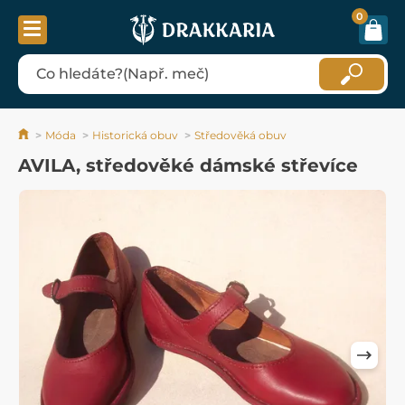
0
Móda
Historická obuv
Středověká obuv
AVILA, středověké dámské střevíce