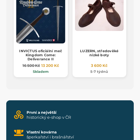
INVICTUS oficiální meč
LUZERN, středověké
Kingdom Come:
nízké boty
Deliverance II
16 500 Kč
13 200 Kč
3 600 Kč
Skladem
5-7 týdnů
První a největší
historický e-shop v ČR
Vlastní kovárna
šperkařství i brašnářství