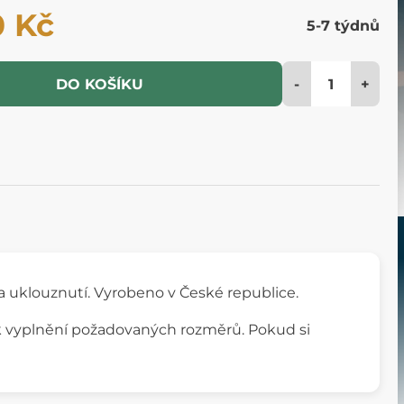
0 Kč
5-7 týdnů
-
+
DO KOŠÍKU
a uklouznutí. Vyrobeno v České republice.
k vyplnění požadovaných rozměrů. Pokud si