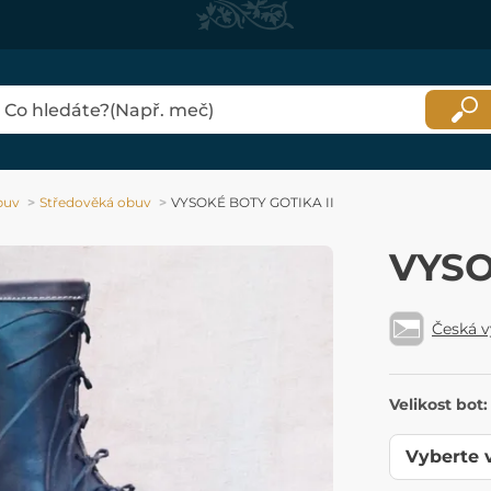
buv
Středověká obuv
VYSOKÉ BOTY GOTIKA II
VYSO
Česká 
Velikost bot: