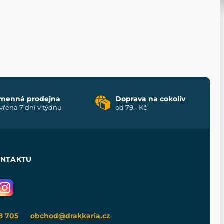
menná prodejna
Doprava na cokoliv
vřena 7 dní v týdnu
od 79,- Kč
ONTAKTU
8 705
obchod@drakkaria.cz