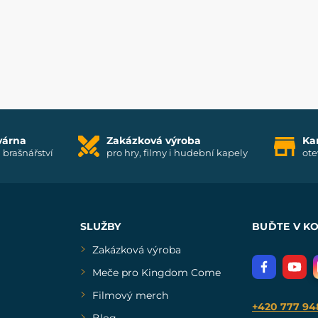
várna
Zakázková výroba
Ka
i brašnářství
pro hry, filmy i hudební kapely
ote
SLUŽBY
BUĎTE V K
Zakázková výroba
Meče pro Kingdom Come
Filmový merch
+420 777 94