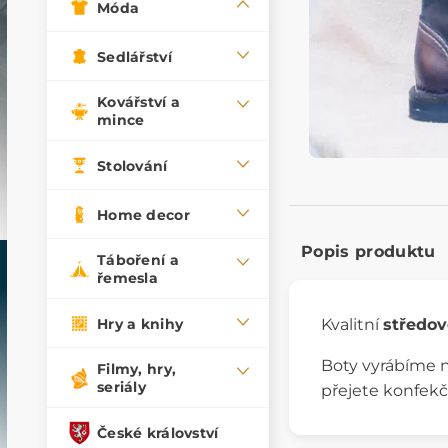
Móda
Sedlářství
Kovářství a
mince
Stolování
Home decor
Popis produktu
Táboření a
řemesla
Hry a knihy
Kvalitní
středo
Boty vyrábíme 
Filmy, hry,
seriály
přejete konfekč
České království