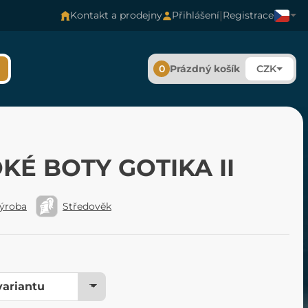
|
Kontakt a prodejny
Přihlášení
Registrace
0
Prázdný košík
CZK
KÉ BOTY GOTIKA II
výroba
Středověk