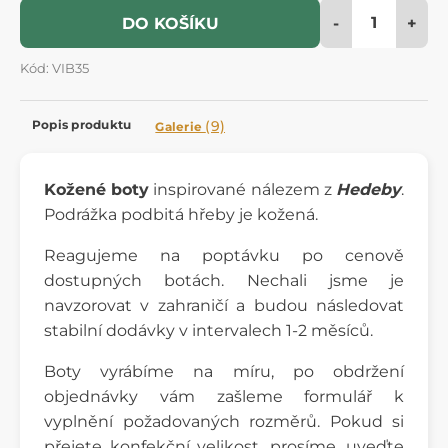
-
+
DO KOŠÍKU
Kód: VIB35
Popis produktu
(9)
Galerie
Kožené boty
inspirované nálezem z
Hedeby
.
Podrážka podbitá hřeby je kožená.
Reagujeme na poptávku po cenově
dostupných botách. Nechali jsme je
navzorovat v zahraničí a budou následovat
stabilní dodávky v intervalech 1-2 měsíců.
Boty vyrábíme na míru, po obdržení
objednávky vám zašleme formulář k
vyplnění požadovaných rozměrů. Pokud si
přejete konfekční velikost, prosíme, uveďte