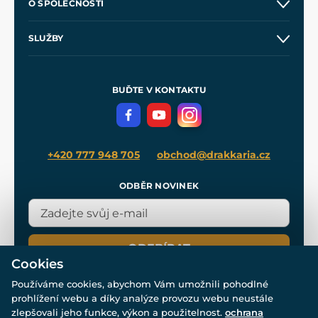
O SPOLEČNOSTI
Obchodní podmínky
O nás
SLUŽBY
Velkoobchod
Naše dílny
Nákup na splátky
Zakázková výroba
Pro média
Meče pro Kingdom Come
BUĎTE V KONTAKTU
Volná místa
Filmový merch
Blog
+420 777 948 705
obchod@drakkaria.cz
ODBĚR NOVINEK
ODEBÍRAT
Cookies
Používáme cookies, abychom Vám umožnili pohodlné
prohlížení webu a díky analýze provozu webu neustále
zlepšovali jeho funkce, výkon a použitelnost.
ochrana