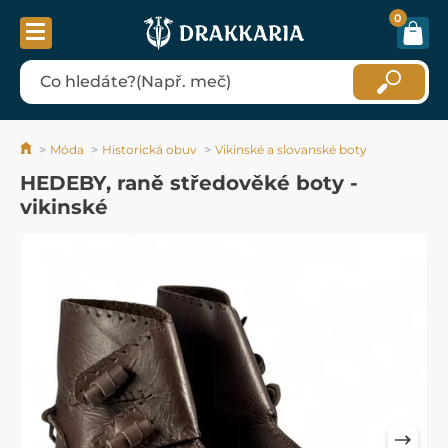
0
Móda
Historická obuv
Vikinské a slovanské boty
HEDEBY, raně středověké boty -
vikinské