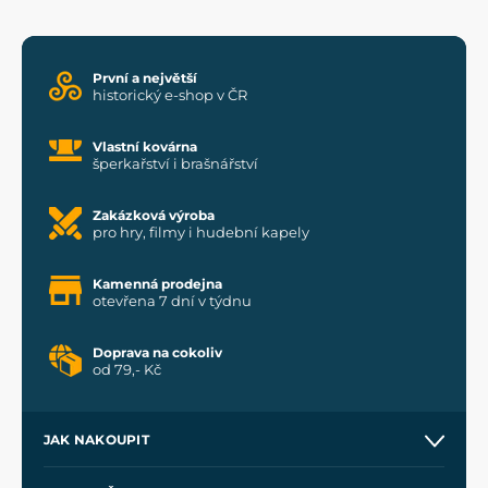
První a největší
historický e-shop v ČR
Vlastní kovárna
šperkařství i brašnářství
Zakázková výroba
pro hry, filmy i hudební kapely
Kamenná prodejna
otevřena 7 dní v týdnu
Doprava na cokoliv
od 79,- Kč
JAK NAKOUPIT
Kontakt a prodejny