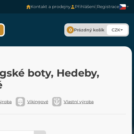
|
Kontakt a prodejny
Přihlášení
Registrace
0
Prázdný košík
CZK
gské boty, Hedeby,
é
výroba
Vikingové
Vlastní výroba