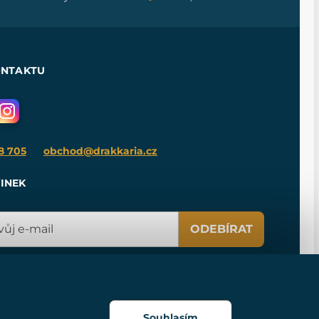
ONTAKTU
8 705
obchod@drakkaria.cz
INEK
ODEBÍRAT
Souhlasím