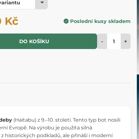
0 Kč
Poslední kusy skladem
-
+
DO KOŠÍKU
edeby
(Haitabu) z 9.–10. století. Tento typ bot nosili
verní Evropě. Na výrobu je použita silná
z historických podkladů, ale přináší i moderní