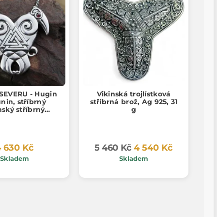
SEVERU - Hugin
Vikinská trojlístková
nin, stříbrný
stříbrná brož, Ag 925, 31
nský stříbrný
g
ník, Ag 925, 24g
 630 Kč
5 460 Kč
4 540 Kč
Skladem
Skladem