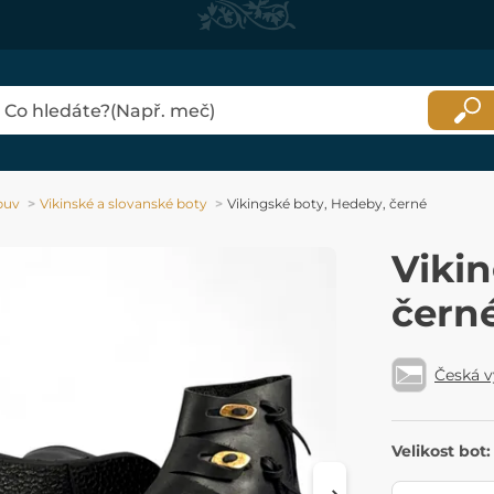
buv
Vikinské a slovanské boty
Vikingské boty, Hedeby, černé
Vikin
čern
Česká 
Velikost bot: