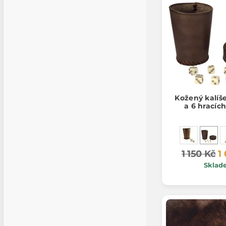
Kožený kalíš
a 6 hracíc
1 150 Kč
1
Sklad