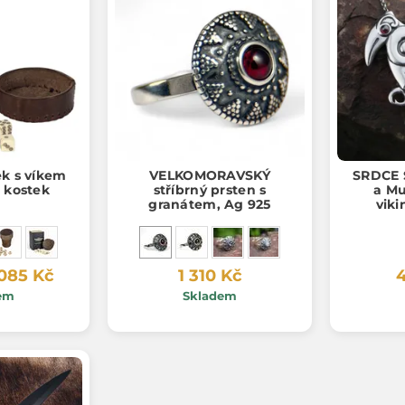
ek s víkem
VELKOMORAVSKÝ
SRDCE 
h kostek
stříbrný prsten s
a Mu
granátem, Ag 925
viki
náhrdel
 085 Kč
1 310 Kč
4
em
Skladem