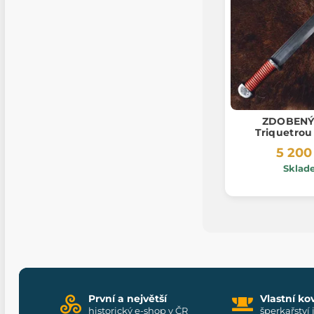
ZDOBENÝ 
Triquetrou
5 200
Sklad
První a největší
Vlastní ko
historický e-shop v ČR
šperkařství 