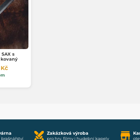
SAX s
 kovaný
 Kč
em
várna
Zakázková výroba
Ka
i brašnářství
pro hry, filmy i hudební kapely
ote