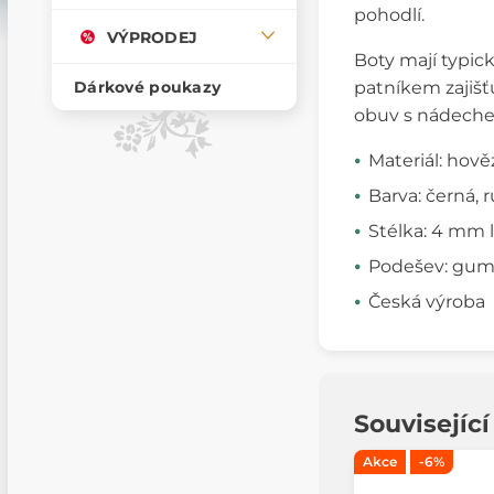
pohodlí.
VÝPRODEJ
Boty mají typic
patníkem zajišťu
Dárkové poukazy
obuv s nádeche
Materiál: hově
Barva: černá,
Stélka: 4 mm 
Podešev: gum
Česká výroba
Souvisejíc
Akce
-6%