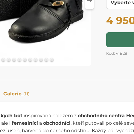
4 95
Kód: VIB28
Galerie
(11)
ských bot
inspirovaná nálezem z
obchodního centra H
, ale i
řemeslníci
a
obchodníci
, kteří putovali po celé se
vězí useň, barvená do černého odstínu. Každý pár vychází 