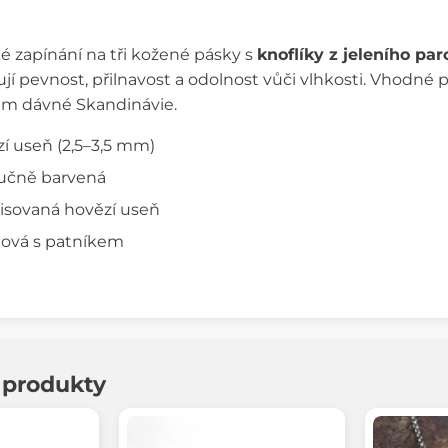
ké zapínání na tři kožené pásky s
knoflíky z jeleního pa
jí pevnost, přilnavost a odolnost vůči vlhkosti. Vhodné p
m dávné Skandinávie.
zí useň (2,5–3,5 mm)
 ručně barvená
lisovaná hovězí useň
ová s patníkem
í produkty