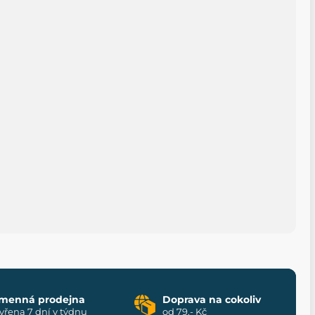
menná prodejna
Doprava na cokoliv
vřena 7 dní v týdnu
od 79,- Kč