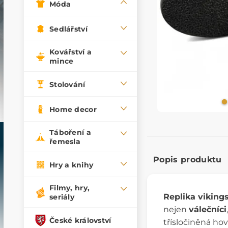
Móda
Sedlářství
Kovářství a
mince
Stolování
Home decor
Táboření a
řemesla
Popis produktu
Hry a knihy
Filmy, hry,
Replika viking
seriály
nejen
válečníci
České království
třísločiněná ho