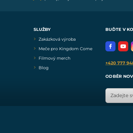
SLUŽBY
BUĎTE V K
Zakázková výroba
Meče pro Kingdom Come
Filmový merch
+420 777 94
Blog
ODBĚR NOV