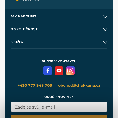
JAK NAKOUPIT
Kontakt a prodejny
O SPOLEČNOSTI
Obchodní podmínky
O nás
SLUŽBY
Velkoobchod
Naše dílny
Nákup na splátky
Zakázková výroba
Pro média
Meče pro Kingdom Come
BUĎTE V KONTAKTU
Volná místa
Filmový merch
Blog
+420 777 948 705
obchod@drakkaria.cz
ODBĚR NOVINEK