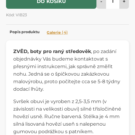
-
+
DO KOŠÍKU
Kód: VIB23
Popis produktu
(4)
Galerie
ZVĚD, boty pro raný středověk
, po zadání
objednávky Vás budeme kontaktovat s
přesnými instrukcemi, jak správně změřit
nohu. Jedná se o špičkovou zakázkovou
malovýrobu, proto počítejte cca se 5-8 týdny
dodací lhůty.
Svršek obuvi je vyroben z 2,5-3,5 mm (v
závislosti na velikosti obuvi) silné třísločiněné
hovězí usně. Ručne barvená. Stélka je 4 mm
silná lisovaná hovězí useň s nalepenou
gumovou podrážkou s patníkem.