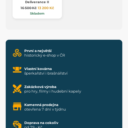
Deliverance II
16 500 Kč
13 200 Kč
Skladem
První a největší
historický e-shop v ČR
Vlastní kovárna
šperkařství i brašnářství
Zakázková výroba
pro hry, filmy i hudební kapely
Kamenná prodejna
otevřena 7 dní v týdnu
Doprava na cokoliv
od 79,- Kč