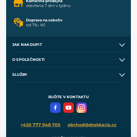
Kamenná prodejna
otevřena 7 dní v týdnu
Doprava na cokoliv
od 79,- Kč
JAK NAKOUPIT
Kontakt a prodejny
O SPOLEČNOSTI
Obchodní podmínky
O nás
SLUŽBY
Velkoobchod
Naše dílny
Nákup na splátky
Zakázková výroba
Pro média
Meče pro Kingdom Come
BUĎTE V KONTAKTU
Volná místa
Filmový merch
Blog
+420 777 948 705
obchod@drakkaria.cz