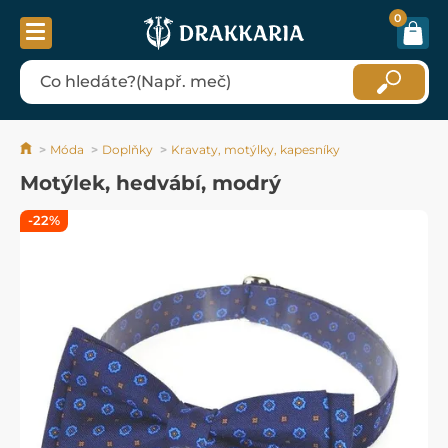
0
Móda
Doplňky
Kravaty, motýlky, kapesníky
Motýlek, hedvábí, modrý
-22%