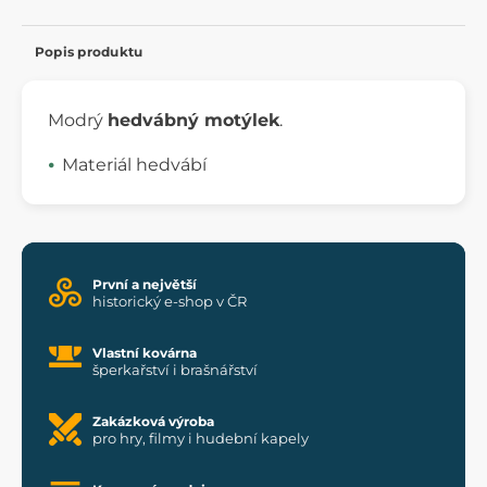
Popis produktu
Modrý
hedvábný motýlek
.
Materiál hedvábí
První a největší
historický e-shop v ČR
Vlastní kovárna
šperkařství i brašnářství
Zakázková výroba
pro hry, filmy i hudební kapely