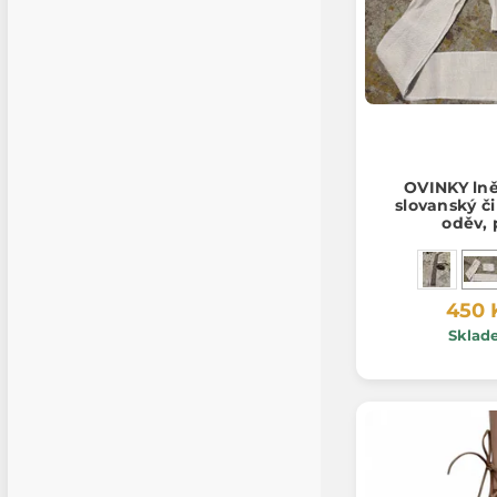
OVINKY lně
slovanský či
oděv, 
450 
Sklad