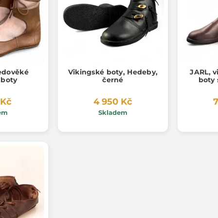
edověké
Vikingské boty, Hedeby,
JARL, v
boty
černé
boty
 Kč
4 950 Kč
7
em
Skladem