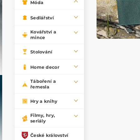
Móda
Sedlářství
Kovářství a
mince
Stolování
Home decor
Táboření a
řemesla
Hry a knihy
Filmy, hry,
seriály
České království