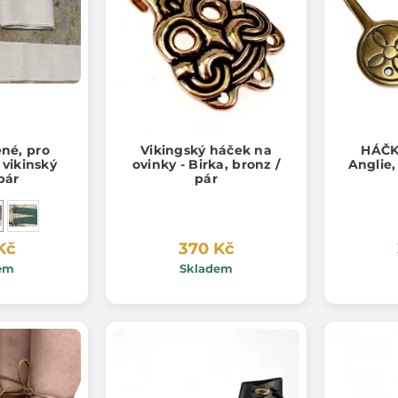
né, pro
Vikingský háček na
HÁČK
 vikinský
ovinky - Birka, bronz /
Anglie,
pár
pár
Kč
370 Kč
em
Skladem