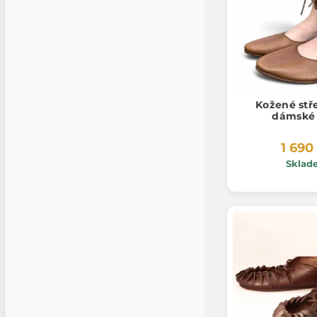
Kožené stř
dámské 
1 690
Sklad