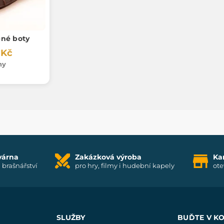
ené boty
 Kč
ny
várna
Zakázková výroba
Ka
i brašnářství
pro hry, filmy i hudební kapely
ote
SLUŽBY
BUĎTE V K