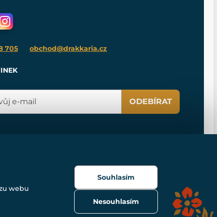
8 705
obchod@drakkaria.cz
INEK
ODEBÍRAT
Souhlasím
ozu webu
Nesouhlasím