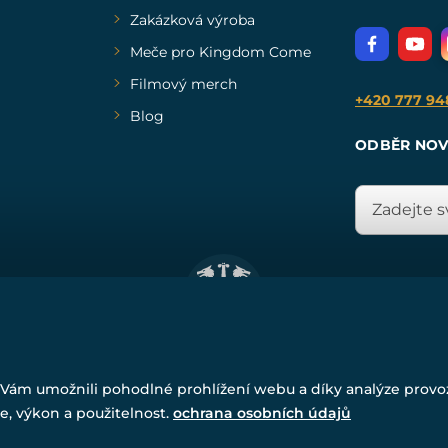
Zakázková výroba
Meče pro Kingdom Come
Filmový merch
+420 777 94
Blog
ODBĚR NOV
© Všechna práva vyhrazena. www.drakkaria.cz 2007-2026.
Powered by
Simplia.cz
, protected by reCAPTCHA.
Vám umožnili pohodlné prohlížení webu a díky analýze prov
e, výkon a použitelnost.
ochrana osobních údajů