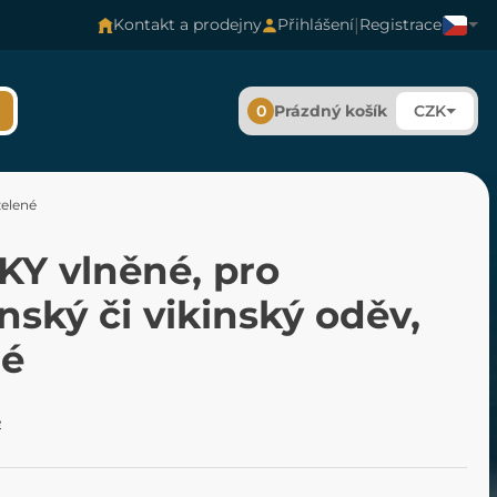
|
Kontakt a prodejny
Přihlášení
Registrace
0
Prázdný košík
CZK
zelené
KY vlněné, pro
nský či vikinský oděv,
né
é