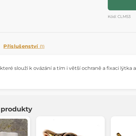
Kód: CLM53
Příslušenství
(1)
, které slouží k ovázání a tím i větší ochraně a fixaci lýt
í produkty