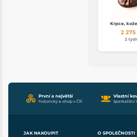
Krpce, kož
2 275
2 týd
První a největší
Vlastní ko
historický e-shop v ČR
šperkařství 
JAK NAKOUPIT
O SPOLEČNOSTI