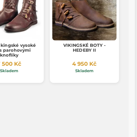
ikingské vysoké
VIKINGSKÉ BOTY -
 s parohovými
HEDEBY II
knoflíky
 500 Kč
4 950 Kč
Skladem
Skladem