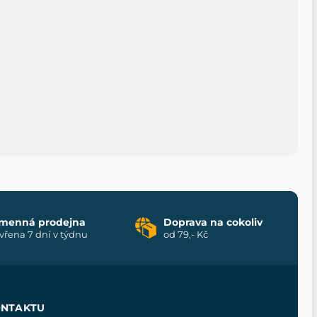
menná prodejna
Doprava na cokoliv
vřena 7 dní v týdnu
od 79,- Kč
ONTAKTU