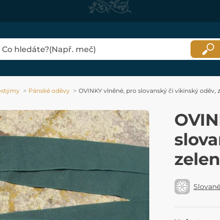
kostýmy
Pánské oděvy
OVINKY vlněné, pro slovanský či vikinský oděv, 
OVIN
slova
zele
Slovan