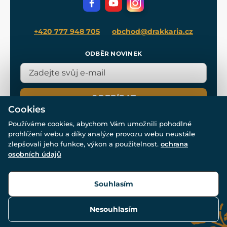
Blog
+420 777 948 705
obchod@drakkaria.cz
ODBĚR NOVINEK
ODEBÍRAT
Cookies
Používáme cookies, abychom Vám umožnili pohodlné
prohlížení webu a díky analýze provozu webu neustále
zlepšovali jeho funkce, výkon a použitelnost.
ochrana
osobních údajů
© Všechna práva vyhrazena. www.drakkaria.cz 2007-2026.
Powered by
Simplia.cz
, protected by reCAPTCHA.
Souhlasím
Nesouhlasím