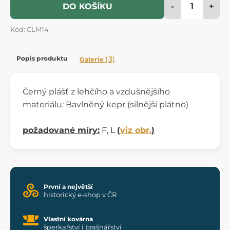
-
+
DO KOŠÍKU
Kód: CLM14
Popis produktu
(3)
Galerie
Černý plášť z lehčího a vzdušnějšího
materiálu: Bavlněný kepr (silnější plátno)
požadované míry:
F, L
(
viz obr.
)
První a největší
historický e-shop v ČR
Vlastní kovárna
šperkařství i brašnářství