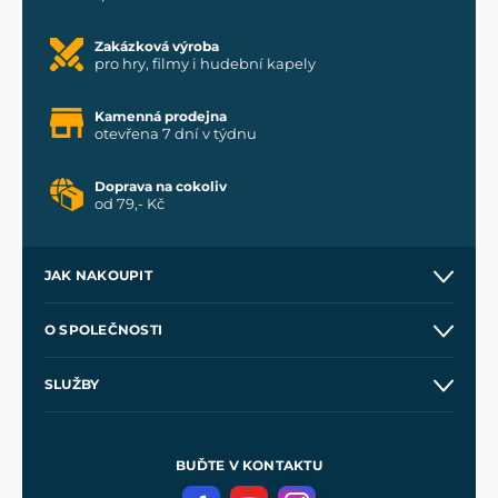
Zakázková výroba
pro hry, filmy i hudební kapely
Kamenná prodejna
otevřena 7 dní v týdnu
Doprava na cokoliv
od 79,- Kč
JAK NAKOUPIT
Kontakt a prodejny
O SPOLEČNOSTI
Obchodní podmínky
O nás
SLUŽBY
Velkoobchod
Naše dílny
Nákup na splátky
Zakázková výroba
Pro média
Meče pro Kingdom Come
BUĎTE V KONTAKTU
Volná místa
Filmový merch