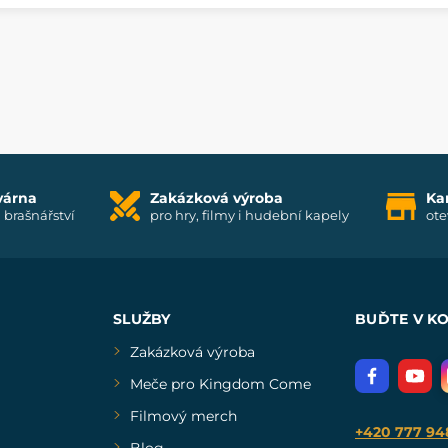
várna
Zakázková výroba
Ka
i brašnářství
pro hry, filmy i hudební kapely
ote
SLUŽBY
BUĎTE V K
Zakázková výroba
Meče pro Kingdom Come
Filmový merch
+420 777 94