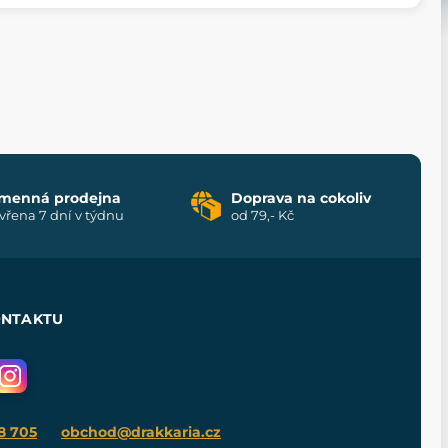
menná prodejna
Doprava na cokoliv
vřena 7 dní v týdnu
od 79,- Kč
ONTAKTU
8 705
obchod@drakkaria.cz