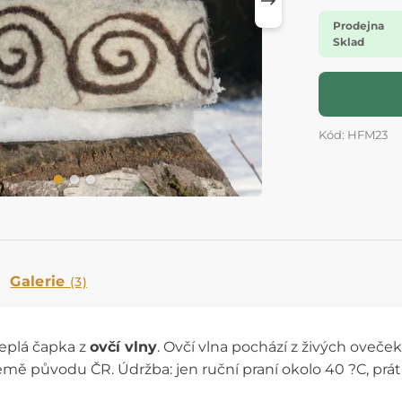
Prodejna
Sklad
Kód: HFM23
Galerie
(3)
 teplá čapka z
ovčí vlny
. Ovčí vlna pochází z živých oveč
emě původu ČR. Údržba: jen ruční praní okolo 40 ?C, prát 