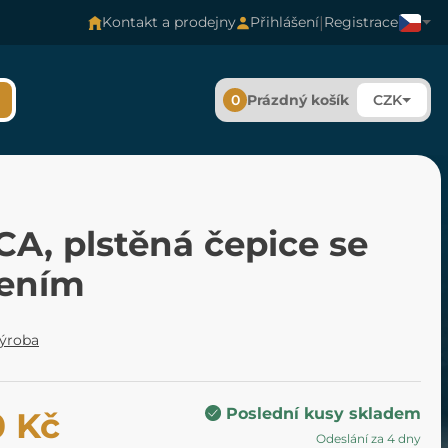
|
Kontakt a prodejny
Přihlášení
Registrace
0
Prázdný košík
CZK
A, plstěná čepice se
ením
výroba
Poslední kusy skladem
0 Kč
Odeslání za 4 dny