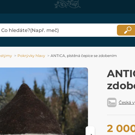
kostýmy
Pokrývky hlavy
ANTICA, plstěná čepice se zdobením
ANTIC
zdob
Česká 
2 00