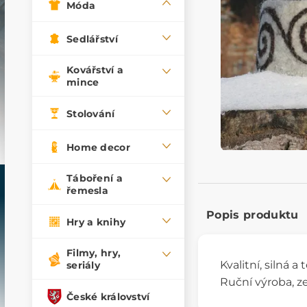
Móda
Sedlářství
Kovářství a
mince
Stolování
Home decor
Táboření a
řemesla
Popis produktu
Hry a knihy
Filmy, hry,
Kvalitní, silná a
seriály
Ruční výroba, z
České království