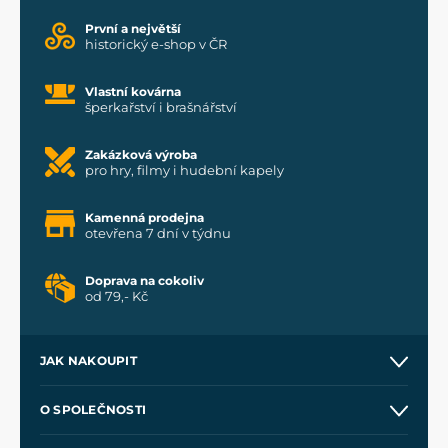
První a největší
historický e-shop v ČR
Vlastní kovárna
šperkařství i brašnářství
Zakázková výroba
pro hry, filmy i hudební kapely
Kamenná prodejna
otevřena 7 dní v týdnu
Doprava na cokoliv
od 79,- Kč
JAK NAKOUPIT
Kontakt a prodejny
O SPOLEČNOSTI
Obchodní podmínky
O nás