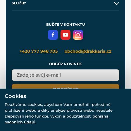
SLUŽBY
Velkoobchod
Naše dílny
Nákup na splátky
Zakázková výroba
Pro média
Meče pro Kingdom Come
BUĎTE V KONTAKTU
Volná místa
Filmový merch
Blog
+420 777 948 705
obchod@drakkaria.cz
ODBĚR NOVINEK
ODEBÍRAT
Cookies
Používáme cookies, abychom Vám umožnili pohodlné
prohlížení webu a díky analýze provozu webu neustále
zlepšovali jeho funkce, výkon a použitelnost.
ochrana
osobních údajů
© Všechna práva vyhrazena. www.drakkaria.cz 2007-2026.
Powered by
Simplia.cz
, protected by reCAPTCHA.