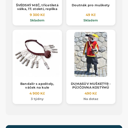
ŠVÉDSKÝ MEČ, třicetiletá
Doutnák pro muškety
válka, 17. století, replika
9 300 Kč
49 Kč
Skladem
Skladem
Bandalír s apoštoly,
DUMASŮV MUŠKETÝR -
váček na kule
PŮJČOVNA KOSTÝMŮ
4 900 Kč
490 Kč
3 týdny
Na dotaz