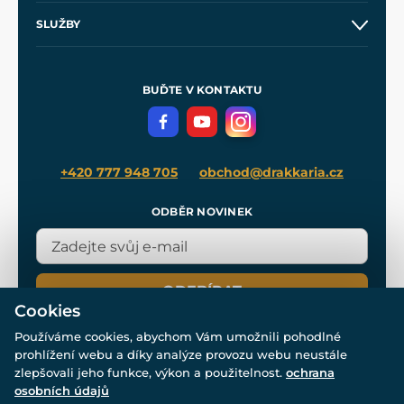
O nás
SLUŽBY
Velkoobchod
Naše dílny
Nákup na splátky
Zakázková výroba
Pro média
Meče pro Kingdom Come
BUĎTE V KONTAKTU
Volná místa
Filmový merch
Blog
+420 777 948 705
obchod@drakkaria.cz
ODBĚR NOVINEK
ODEBÍRAT
Cookies
Používáme cookies, abychom Vám umožnili pohodlné
prohlížení webu a díky analýze provozu webu neustále
zlepšovali jeho funkce, výkon a použitelnost.
ochrana
osobních údajů
© Všechna práva vyhrazena. www.drakkaria.cz 2007-2026.