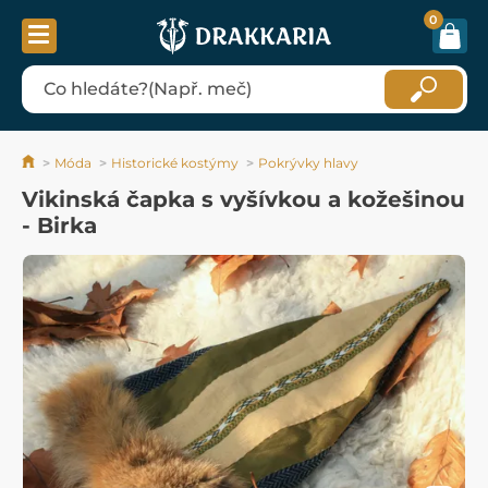
0
Móda
Historické kostýmy
Pokrývky hlavy
Vikinská čapka s vyšívkou a kožešinou
- Birka