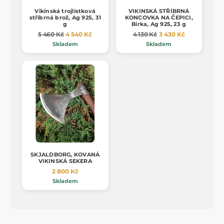
Vikinská trojlístková
VIKINSKÁ STŘÍBRNÁ
stříbrná brož, Ag 925, 31
KONCOVKA NA ČEPICI,
g
Birka, Ag 925, 23 g
5 460 Kč
4 540 Kč
4 130 Kč
3 430 Kč
Skladem
Skladem
SKJALDBORG, KOVANÁ
VIKINSKÁ SEKERA
2 800 Kč
Skladem