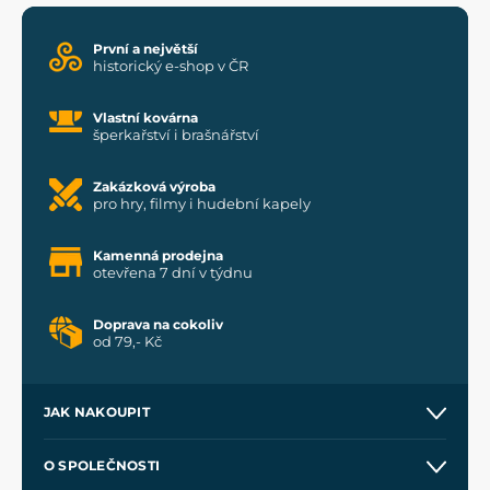
První a největší
historický e-shop v ČR
Vlastní kovárna
šperkařství i brašnářství
Zakázková výroba
pro hry, filmy i hudební kapely
Kamenná prodejna
otevřena 7 dní v týdnu
Doprava na cokoliv
od 79,- Kč
JAK NAKOUPIT
Kontakt a prodejny
O SPOLEČNOSTI
Obchodní podmínky