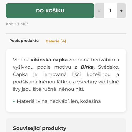
-
+
DO KOŠÍKU
Kód: CLM63
Popis produktu
(4)
Galerie
Vlněná
vikinská čapka
zdobená hedvábím a
vyšívkou podle motivu z
Birka,
Švédsko.
Čapka je lemovaná liščí kožešinou a
podšívaná lněnou látkou a všechny viditelné
švy jsou šité ručně lněnou nití.
Materiál: vlna, hedvábí, len, kožešina
Související produkty