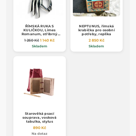
ŘÍMSKÁ RUKA S
NEPTUNUS, římská
KULIČKOU, Limes
krabička pro osobní
Romanum, stříbrný
potřeby, replika
přívěsek, Ag 925
1 260 Kč
1 140 Kč
2 850 Kč
Skladem
Skladem
Starověká psací
souprava, vosková
tabulka, stylus
890 Kč
Na dotaz