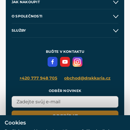
JAK NAKOUPIT
Kontakt a prodejny
O SPOLEČNOSTI
Obchodní podmínky
O nás
SLUŽBY
Velkoobchod
Naše dílny
Nákup na splátky
Zakázková výroba
Pro média
Meče pro Kingdom Come
BUĎTE V KONTAKTU
Volná místa
Filmový merch
Blog
+420 777 948 705
obchod@drakkaria.cz
ODBĚR NOVINEK
ODEBÍRAT
Cookies