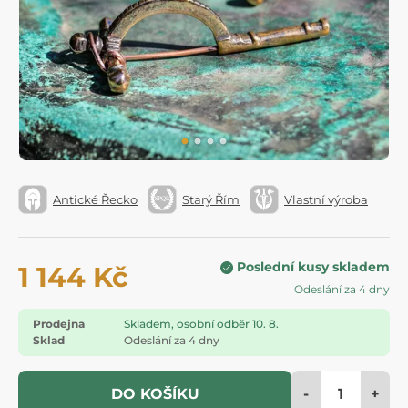
Antické Řecko
Starý Řím
Vlastní výroba
Poslední kusy skladem
1 144 Kč
Odeslání za 4 dny
Prodejna
Skladem, osobní odběr 10. 8.
Sklad
Odeslání za 4 dny
-
+
DO KOŠÍKU