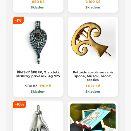
680 Kč
2 100 Kč
Skladem
Skladem
-1%
ŘÍMSKÝ ŠPERK, 2. století,
Peltoidní prolamovaná
stříbrný přívěsek, Ag 925
spona, Mušov, bronz,
replika
980 Kč
970 Kč
1 027 Kč
Skladem
Skladem
-10%