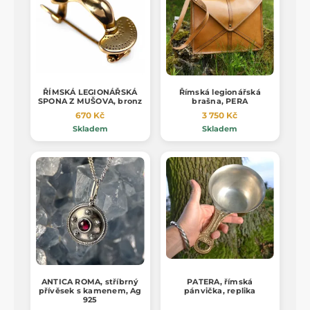
ŘÍMSKÁ LEGIONÁŘSKÁ
Římská legionářská
SPONA Z MUŠOVA, bronz
brašna, PERA
670 Kč
3 750 Kč
Skladem
Skladem
ANTICA ROMA, stříbrný
PATERA, římská
přívěsek s kamenem, Ag
pánvička, replika
925