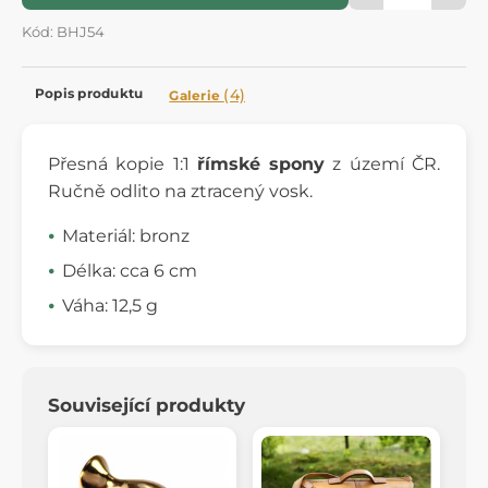
Kód: BHJ54
Popis produktu
(4)
Galerie
Přesná kopie 1:1
římské spony
z území ČR.
Ručně odlito na ztracený vosk.
Materiál: bronz
Délka: cca 6 cm
Váha: 12,5 g
Související produkty