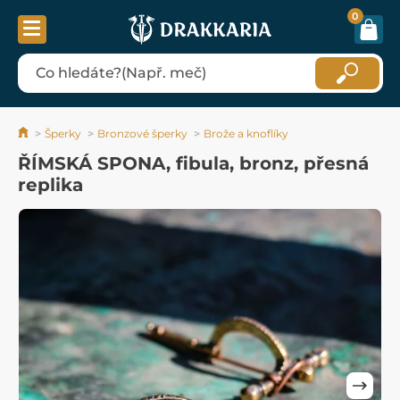
0
Šperky
Bronzové šperky
Brože a knoflíky
ŘÍMSKÁ SPONA, fibula, bronz, přesná
replika