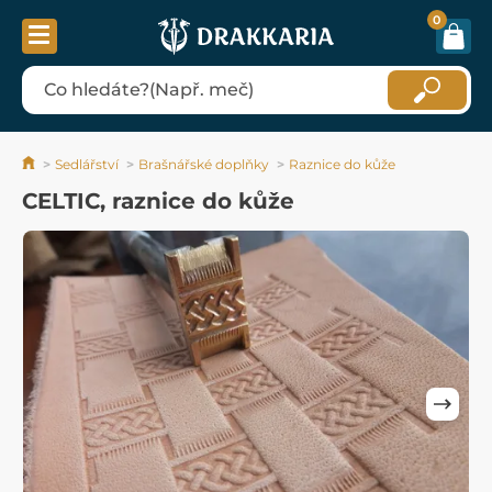
0
Sedlářství
Brašnářské doplňky
Raznice do kůže
CELTIC, raznice do kůže