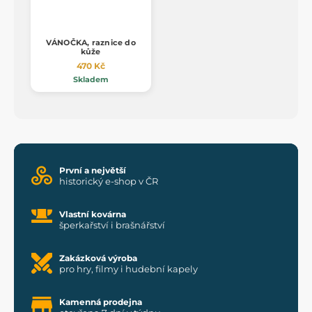
VÁNOČKA, raznice do
kůže
470 Kč
Skladem
První a největší
historický e-shop v ČR
Vlastní kovárna
šperkařství i brašnářství
Zakázková výroba
pro hry, filmy i hudební kapely
Kamenná prodejna