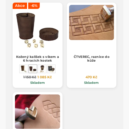
Akce
-6%
Kožený kalíšek s víkem a
ČTVEREC, raznice do
6 hracích kostek
kůže
1 150 Kč
1 085 Kč
470 Kč
Skladem
Skladem