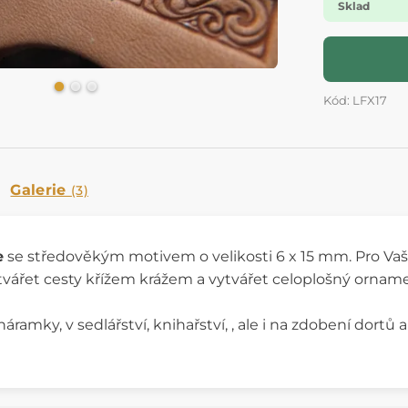
Sklad
Kód: LFX17
Galerie
(3)
e
se středověkým motivem
o velikosti 6 x 15 mm. Pro Va
tvářet cesty křížem krážem a vytvářet celoplošný ornamen
náramky, v sedlářství, knihařství, , ale i na zdobení dort