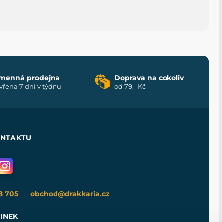
menná prodejna
Doprava na cokoliv
vřena 7 dní v týdnu
od 79,- Kč
ONTAKTU
8 705
obchod@drakkaria.cz
INEK