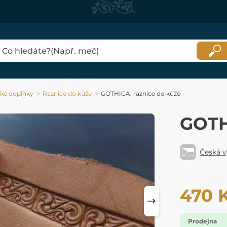
ké doplňky
Raznice do kůže
GOTHICA, raznice do kůže
GOTH
Česká 
470 
Prodejna