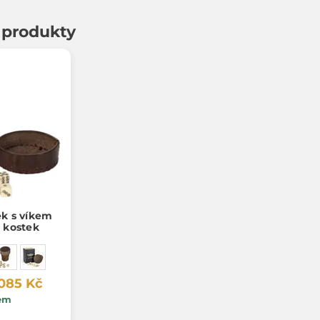
í produkty
ek s víkem
h kostek
 085 Kč
em