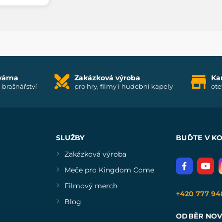
várna
Zakázková výroba
Ka
i brašnářství
pro hry, filmy i hudební kapely
ote
SLUŽBY
BUĎTE V K
Zakázková výroba
Meče pro Kingdom Come
Filmový merch
+420 777 94
Blog
ODBĚR NOV