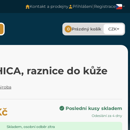
|
Kontakt a prodejny
Přihlášení
Registrace
0
Prázdný košík
CZK
ICA, raznice do kůže
výroba
Poslední kusy skladem
Kč
Odeslání za 4 dny
Skladem, osobní odběr zítra