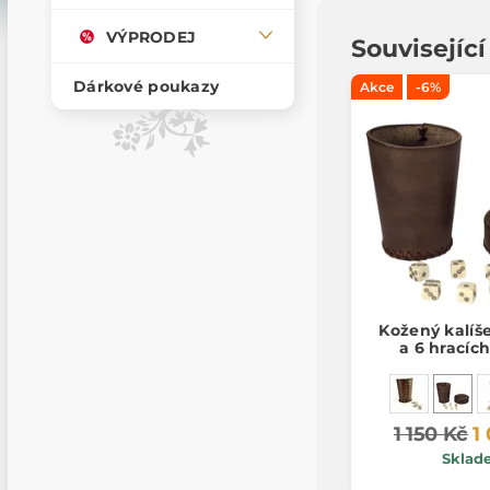
VÝPRODEJ
Souvisejíc
Dárkové poukazy
Akce
-6%
Kožený kalíš
a 6 hracíc
1 150 Kč
1
Sklad