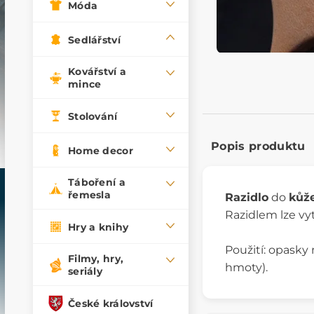
Móda
Sedlářství
Kovářství a
mince
Stolování
Popis produktu
Home decor
Táboření a
řemesla
Razidlo
do
kůž
Razidlem lze vy
Hry a knihy
Použití: opasky 
Filmy, hry,
hmoty).
seriály
České království