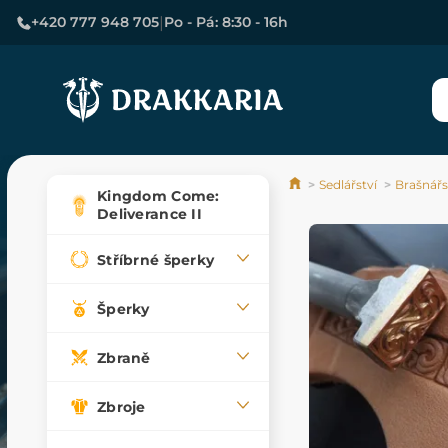
|
+420 777 948 705
Po - Pá: 8:30 - 16h
Sedlářství
Brašnářs
Kingdom Come:
Deliverance II
Stříbrné šperky
Šperky
Zbraně
Zbroje