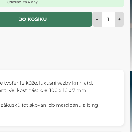
Odeslání za 4 dny
-
+
DO KOŠÍKU
še tvoření z kůže, luxusní vazby knih atd.
t. Velikost nástroje: 100 x 16 x 7 mm.
ů a zákusků (otiskování do marcipánu a icing