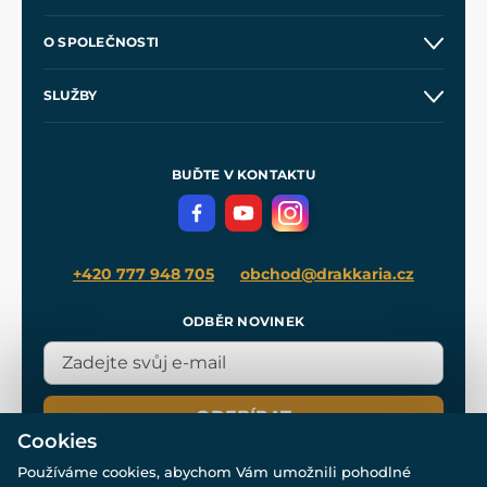
Kontakt a prodejny
O SPOLEČNOSTI
Obchodní podmínky
O nás
SLUŽBY
Velkoobchod
Naše dílny
Nákup na splátky
Zakázková výroba
Pro média
Meče pro Kingdom Come
BUĎTE V KONTAKTU
Volná místa
Filmový merch
Blog
+420 777 948 705
obchod@drakkaria.cz
ODBĚR NOVINEK
ODEBÍRAT
Cookies
Používáme cookies, abychom Vám umožnili pohodlné