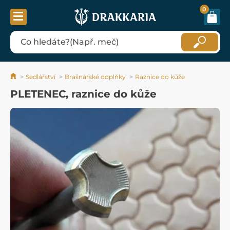
0
Sedlářství
Brašnářské doplňky
Raznice do kůže
PLETENEC, raznice do kůže