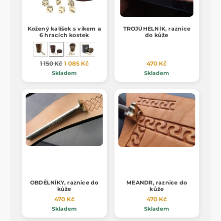
Kožený kalíšek s víkem a
TROJÚHELNÍK, raznice
6 hracích kostek
do kůže
1 150 Kč
1 085 Kč
470 Kč
Skladem
Skladem
OBDÉLNÍKY, raznice do
MEANDR, raznice do
kůže
kůže
470 Kč
470 Kč
Skladem
Skladem