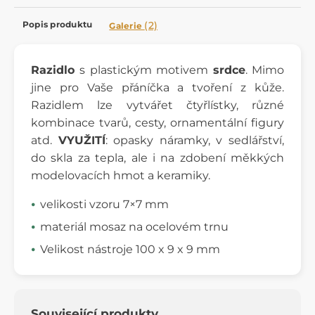
Popis produktu
(2)
Galerie
Razidlo
s plastickým motivem
srdce
. Mimo
jine pro Vaše přáníčka a tvoření z kůže.
Razidlem lze vytvářet čtyřlístky, různé
kombinace tvarů, cesty, ornamentální figury
atd.
VYUŽITÍ
: opasky náramky, v sedlářství,
do skla za tepla, ale i na zdobení měkkých
modelovacích hmot a keramiky.
velikosti vzoru 7×7 mm
materiál mosaz na ocelovém trnu
Velikost nástroje 100 x 9 x 9 mm
Související produkty