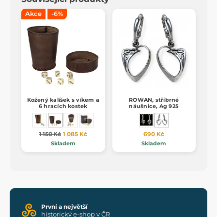
Akce
-6%
Kožený kalíšek s víkem a
ROWAN, stříbrné
6 hracích kostek
náušnice, Ag 925
1 150 Kč
1 085 Kč
690 Kč
Skladem
Skladem
První a největší
historický e-shop v ČR