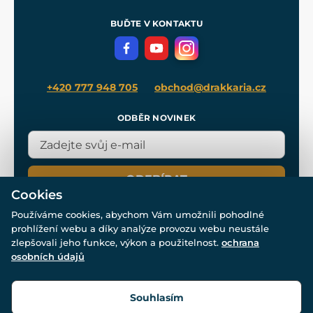
Pro média
Meče pro Kingdom Come
BUĎTE V KONTAKTU
Volná místa
Filmový merch
Blog
+420 777 948 705
obchod@drakkaria.cz
ODBĚR NOVINEK
ODEBÍRAT
Cookies
Používáme cookies, abychom Vám umožnili pohodlné
prohlížení webu a díky analýze provozu webu neustále
zlepšovali jeho funkce, výkon a použitelnost.
ochrana
osobních údajů
© Všechna práva vyhrazena. www.drakkaria.cz 2007-2026.
Powered by
Simplia.cz
, protected by reCAPTCHA.
Souhlasím