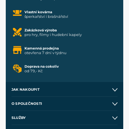
Vlastní kovárna
šperkařství i brašnářství
Zakázková výroba
pro hry, filmy i hudební kapely
Kamenná prodejna
otevřena 7 dní v týdnu
Doprava na cokoliv
od 79,- Kč
JAK NAKOUPIT
Kontakt a prodejny
O SPOLEČNOSTI
Obchodní podmínky
O nás
SLUŽBY
Velkoobchod
Naše dílny
Nákup na splátky
Zakázková výroba