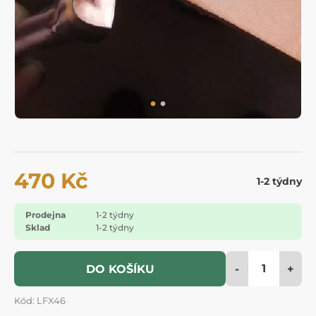
470 Kč
1-2 týdny
Prodejna
1-2 týdny
Sklad
1-2 týdny
-
+
DO KOŠÍKU
Kód: LFX46