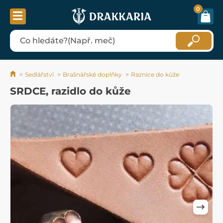
0
Sedlářství
Brašnářské doplňky
Raznice do kůže
SRDCE, razidlo do kůže