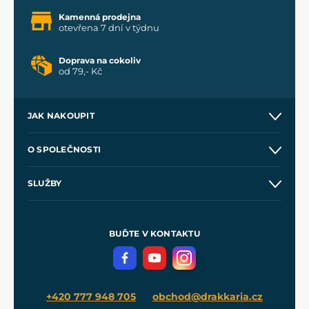
Kamenná prodejna
otevřena 7 dní v týdnu
Doprava na cokoliv
od 79,- Kč
JAK NAKOUPIT
Kontakt a prodejny
O SPOLEČNOSTI
Obchodní podmínky
O nás
SLUŽBY
Velkoobchod
Naše dílny
Nákup na splátky
Zakázková výroba
Pro média
Meče pro Kingdom Come
BUĎTE V KONTAKTU
Volná místa
Filmový merch
Blog
+420 777 948 705
obchod@drakkaria.cz