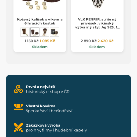
Kožený kalíšek s víkem a
VLK FENRIR, stříbrný
6 hracích kostek
přívěsek, vikinský
výtvarný styl, Ag 925, 16
g
1 150 Kč
1 085 Kč
2 890 Kč
2 420 Kč
Skladem
Skladem
První a největší
historický e-shop v ČR
Vlastní kovárna
šperkařství i brašnářství
Zakázková výroba
pro hry, filmy i hudební kapely