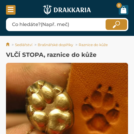
0
Sedlářství
Brašnářské doplňky
Raznice do kůže
VLČÍ STOPA, raznice do kůže