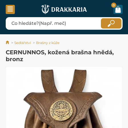
0
Sedlářství
Brašny z kůže
CERNUNNOS, kožená brašna hnědá,
bronz