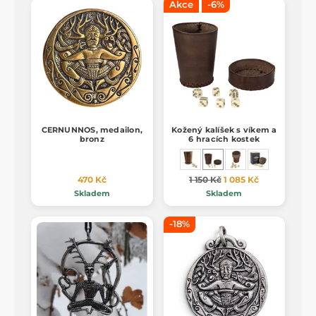
Akce
-6%
CERNUNNOS, medailon,
Kožený kalíšek s víkem a
bronz
6 hracích kostek
470 Kč
1 150 Kč
1 085 Kč
Skladem
Skladem
-18%