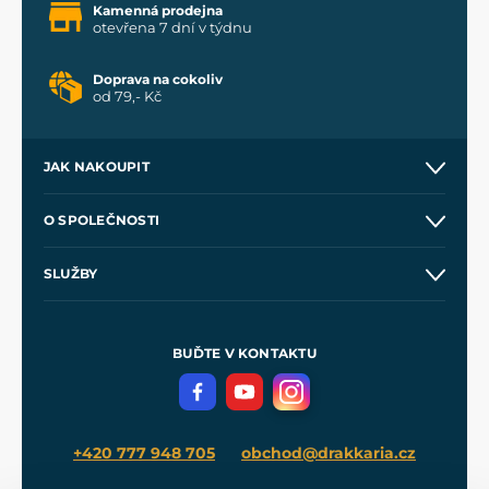
Kamenná prodejna
otevřena 7 dní v týdnu
Doprava na cokoliv
od 79,- Kč
JAK NAKOUPIT
Kontakt a prodejny
O SPOLEČNOSTI
Obchodní podmínky
O nás
SLUŽBY
Velkoobchod
Naše dílny
Nákup na splátky
Zakázková výroba
Pro média
Meče pro Kingdom Come
BUĎTE V KONTAKTU
Volná místa
Filmový merch
Blog
+420 777 948 705
obchod@drakkaria.cz