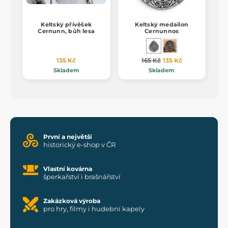
Keltský přívěšek
Keltský medailon
Cernunn, bůh lesa
Cernunnos
135 Kč
165 Kč
135 Kč
Skladem
Skladem
První a největší
historický e-shop v ČR
Vlastní kovárna
šperkařství i brašnářství
Zakázková výroba
pro hry, filmy i hudební kapely