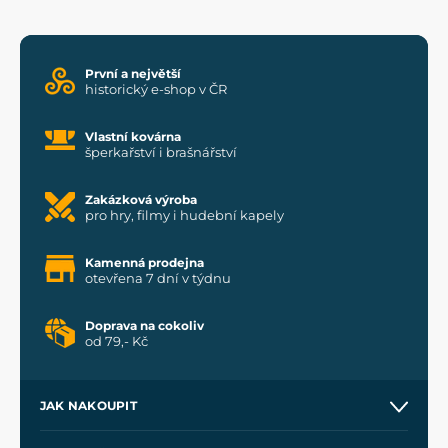
První a největší
historický e-shop v ČR
Vlastní kovárna
šperkařství i brašnářství
Zakázková výroba
pro hry, filmy i hudební kapely
Kamenná prodejna
otevřena 7 dní v týdnu
Doprava na cokoliv
od 79,- Kč
JAK NAKOUPIT
Kontakt a prodejny