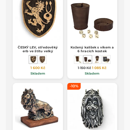
ČESKÝ LEV, středověký
Kožený kalíšek s víkem a
erb ve štítu velký
6 hracích kostek
1 600 Kč
1 150 Kč
1 085 Kč
Skladem
Skladem
-10%