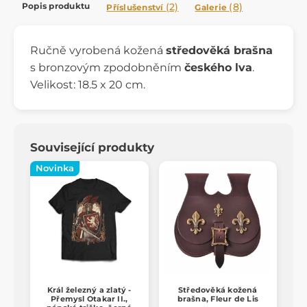
Popis produktu
(2)
(8)
Příslušenství
Galerie
Ručně vyrobená kožená
středověká brašna
s bronzovým zpodobněním
českého lva
.
Velikost: 18.5 x 20 cm.
Související produkty
Novinka
Král železný a zlatý -
Středověká kožená
Přemysl Otakar II.,
brašna, Fleur de Lis