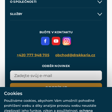
O SPOLEČNOSTI
Obchodní podmínky
O nás
SLUŽBY
Velkoobchod
Naše dílny
Nákup na splátky
Zakázková výroba
Pro média
Meče pro Kingdom Come
BUĎTE V KONTAKTU
Volná místa
Filmový merch
Blog
+420 777 948 705
obchod@drakkaria.cz
ODBĚR NOVINEK
ODEBÍRAT
Cookies
Používáme cookies, abychom Vám umožnili pohodlné
prohlížení webu a díky analýze provozu webu neustále
zlepšovali jeho funkce, výkon a použitelnost.
ochrana