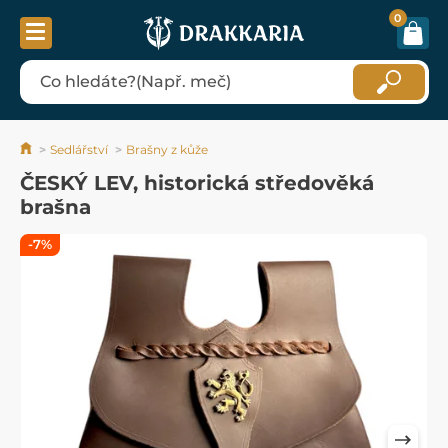
0
Sedlářství
Brašny z kůže
ČESKÝ LEV, historická středověká
brašna
-7%