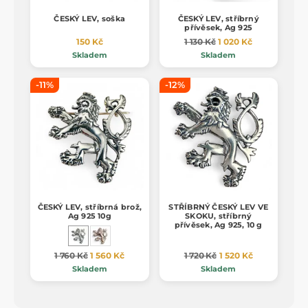
ČESKÝ LEV, soška
ČESKÝ LEV, stříbrný
přívěsek, Ag 925
150 Kč
1 130 Kč
1 020 Kč
Skladem
Skladem
-11%
-12%
ČESKÝ LEV, stříbrná brož,
STŘÍBRNÝ ČESKÝ LEV VE
Ag 925 10g
SKOKU, stříbrný
přívěsek, Ag 925, 10 g
1 760 Kč
1 560 Kč
1 720 Kč
1 520 Kč
Skladem
Skladem