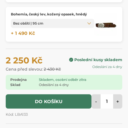
Bohemia, český lev, kožený opasek, hnědý
+ 1 490 Kč
2 250 Kč
Poslední kusy skladem
Odeslání za 4 dny
Cena před slevou:
2 430 Kč
Prodejna
Skladem, osobní odběr zítra
Sklad
Odeslání za 4 dny
-
+
DO KOŠÍKU
Kód: LBA133