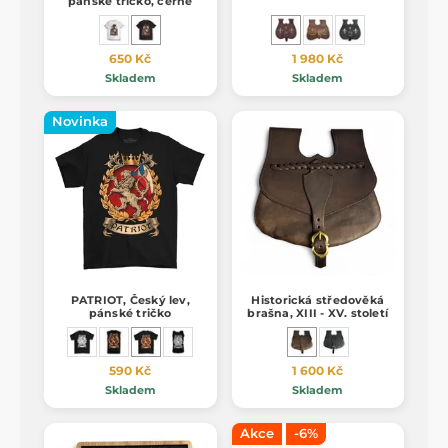
pánské tričko, černé
650 Kč
1 980 Kč
Skladem
Skladem
Novinka
PATRIOT, Český lev,
Historická středověká
pánské tričko
brašna, XIII - XV. století
590 Kč
1 600 Kč
Skladem
Skladem
Akce
-6%