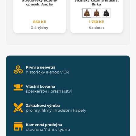
Středověký kožený
Vikinská kožená brašna,
opasek, Anglie
Birka
850 Kč
1 750 Kč
3-4 týdny
Na dotaz
První a největší
historický e-shop v ČR
Vlastní kovárna
šperkařství i brašnářství
Zakázková výroba
pro hry, filmy i hudební kapely
Kamenná prodejna
otevřena 7 dní v týdnu