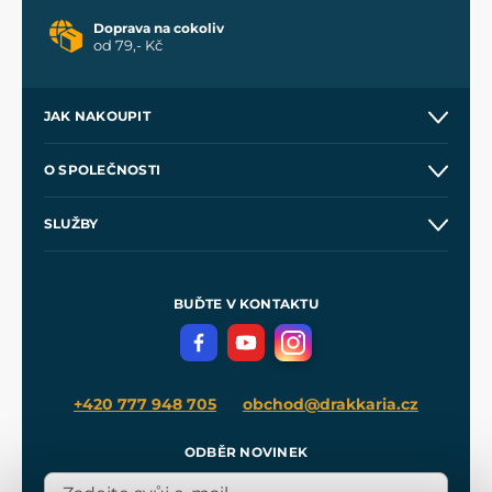
Doprava na cokoliv
od 79,- Kč
JAK NAKOUPIT
Kontakt a prodejny
O SPOLEČNOSTI
Obchodní podmínky
O nás
SLUŽBY
Velkoobchod
Naše dílny
Nákup na splátky
Zakázková výroba
Pro média
Meče pro Kingdom Come
BUĎTE V KONTAKTU
Volná místa
Filmový merch
Blog
+420 777 948 705
obchod@drakkaria.cz
ODBĚR NOVINEK