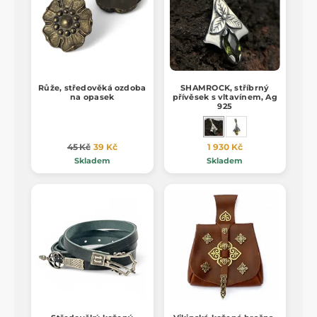
Růže, středověká ozdoba
SHAMROCK, stříbrný
na opasek
přívěsek s vltavínem, Ag
925
45 Kč
39 Kč
1 930 Kč
Skladem
Skladem