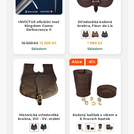
INVICTUS oficiální meč
Středověká kožená
Kingdom Come:
brašna, Fleur de Lis
Deliverance II
16 500 Kč
13 200 Kč
1 980 Kč
Skladem
Skladem
Akce
-6%
Historická středověká
Kožený kalíšek s víkem a
brašna, XIII - XV. století
6 hracích kostek