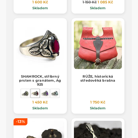
1 600 Kč
1 150 Kč
1 085 Kč
Skladem
Skladem
SHAMROCK, stříbrný
RŮŽE, historická
prsten s granátem, Ag
středověká brašna
925
1 450 Kč
1 750 Kč
Skladem
Skladem
-13%