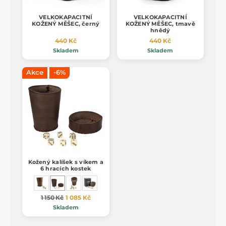
VELKOKAPACITNÍ
VELKOKAPACITNÍ
KOŽENÝ MĚŠEC, černý
KOŽENÝ MĚŠEC, tmavě
hnědý
440 Kč
440 Kč
Skladem
Skladem
Akce
-6%
Kožený kalíšek s víkem a
6 hracích kostek
1 150 Kč
1 085 Kč
Skladem