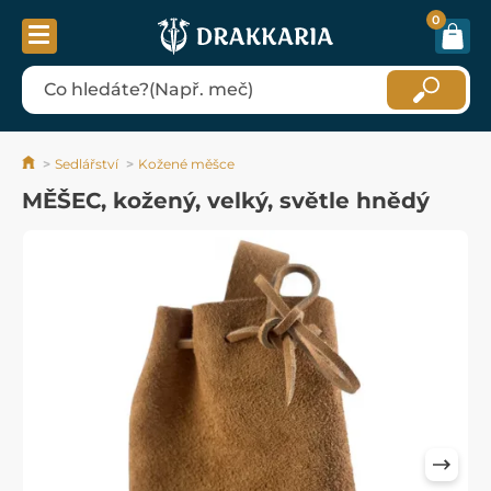
0
Sedlářství
Kožené měšce
MĚŠEC, kožený, velký, světle hnědý