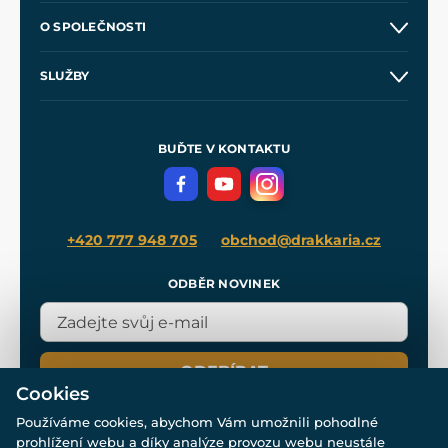
Kontakt a prodejny
O SPOLEČNOSTI
Obchodní podmínky
O nás
SLUŽBY
Velkoobchod
Naše dílny
Nákup na splátky
Zakázková výroba
Pro média
Meče pro Kingdom Come
BUĎTE V KONTAKTU
Volná místa
Filmový merch
Blog
+420 777 948 705
obchod@drakkaria.cz
ODBĚR NOVINEK
ODEBÍRAT
Cookies
Používáme cookies, abychom Vám umožnili pohodlné
prohlížení webu a díky analýze provozu webu neustále