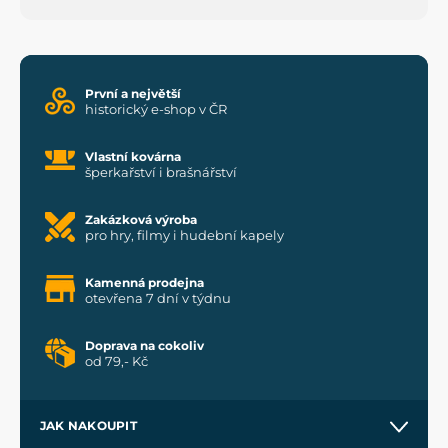
První a největší
historický e-shop v ČR
Vlastní kovárna
šperkařství i brašnářství
Zakázková výroba
pro hry, filmy i hudební kapely
Kamenná prodejna
otevřena 7 dní v týdnu
Doprava na cokoliv
od 79,- Kč
JAK NAKOUPIT