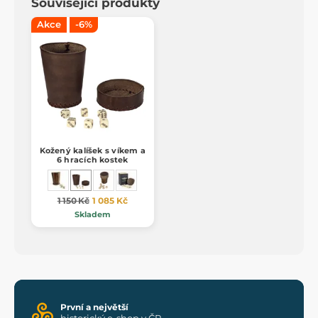
Související produkty
Akce
-6%
Kožený kalíšek s víkem a
6 hracích kostek
1 150 Kč
1 085 Kč
Skladem
První a největší