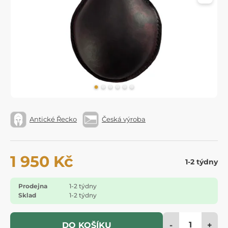
Antické Řecko
Česká výroba
1 950 Kč
1-2 týdny
Prodejna
1-2 týdny
Sklad
1-2 týdny
-
+
DO KOŠÍKU