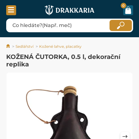
0
Sedlářství
Kožené lahve, placatky
KOŽENÁ ČUTORKA, 0.5 l, dekorační
replika