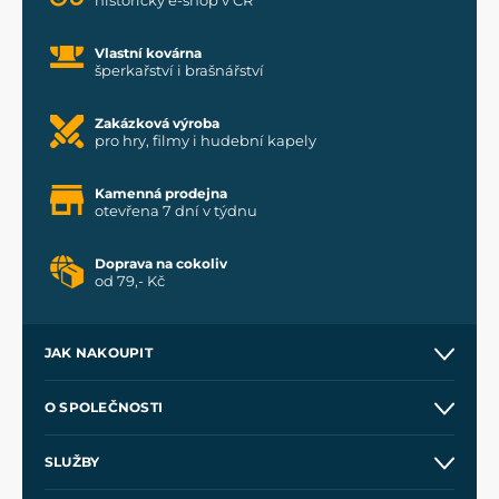
historický e-shop v ČR
Vlastní kovárna
šperkařství i brašnářství
Zakázková výroba
pro hry, filmy i hudební kapely
Kamenná prodejna
otevřena 7 dní v týdnu
Doprava na cokoliv
od 79,- Kč
JAK NAKOUPIT
Kontakt a prodejny
O SPOLEČNOSTI
Obchodní podmínky
O nás
SLUŽBY
Velkoobchod
Naše dílny