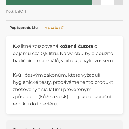
Kód: LBO11
Popis produktu
(6)
Galerie
Kvalitně zpracovaná
kožená čutora
o
objemu cca 0,5 litru. Na výrobu bylo použito
tradičních materiálů, vnitřek je vylit voskem.
Kvůli českým zákonům, které vyžadují
hygienické testy, prodáváme tento produkt
zhotovený tisíciletími prověřeným
způsobem (kůže a vosk) jen jako dekorační
repliku do interiéru.