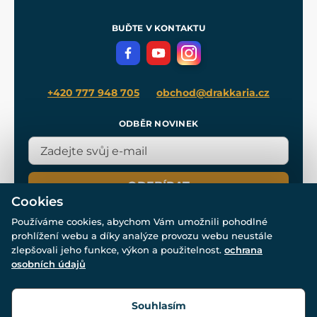
Nákup na splátky
Zakázková výroba
Pro média
Meče pro Kingdom Come
BUĎTE V KONTAKTU
Volná místa
Filmový merch
Blog
+420 777 948 705
obchod@drakkaria.cz
ODBĚR NOVINEK
ODEBÍRAT
Cookies
Používáme cookies, abychom Vám umožnili pohodlné
prohlížení webu a díky analýze provozu webu neustále
zlepšovali jeho funkce, výkon a použitelnost.
ochrana
osobních údajů
© Všechna práva vyhrazena. www.drakkaria.cz 2007-2026.
Powered by
Simplia.cz
, protected by reCAPTCHA.
Souhlasím