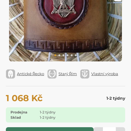
Antické Řecko
Starý Řím
Vlastní výroba
1 068 Kč
1-2 týdny
Prodejna
1-2 týdny
Sklad
1-2 týdny