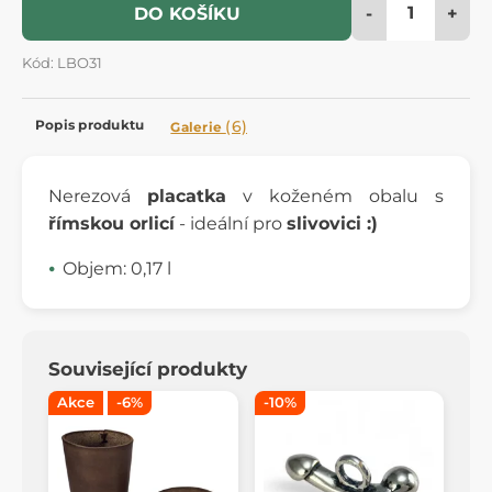
-
+
DO KOŠÍKU
Kód: LBO31
Popis produktu
(6)
Galerie
Nerezová
placatka
v koženém obalu s
římskou orlicí
- ideální pro
slivovici :)
Objem: 0,17 l
Související produkty
Akce
-6%
-10%