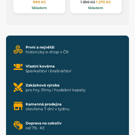
990 Kč
1 390 Kč
1 270 Kč
Skladem
Skladem
První a největší
historický e-shop v ČR
Vlastní kovárna
šperkařství i brašnářství
Zakázková výroba
pro hry, filmy i hudební kapely
Kamenná prodejna
otevřena 7 dní v týdnu
Doprava na cokoliv
od 79,- Kč