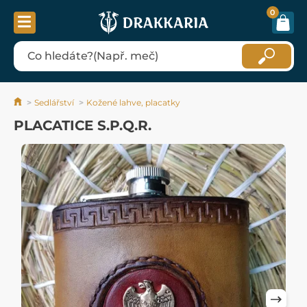
0
Sedlářství
Kožené lahve, placatky
PLACATICE S.P.Q.R.