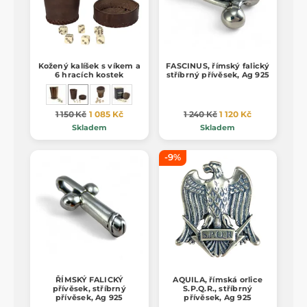
Kožený kalíšek s víkem a
FASCINUS, římský falický
6 hracích kostek
stříbrný přívěsek, Ag 925
1 150 Kč
1 085 Kč
1 240 Kč
1 120 Kč
Skladem
Skladem
-9%
ŘÍMSKÝ FALICKÝ
AQUILA, římská orlice
přívěsek, stříbrný
S.P.Q.R., stříbrný
přívěsek, Ag 925
přívěsek, Ag 925