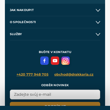
JAK NAKOUPIT
Kontakt a prodejny
O SPOLEČNOSTI
Obchodní podmínky
O nás
SLUŽBY
Velkoobchod
Naše dílny
Nákup na splátky
Zakázková výroba
Pro média
Meče pro Kingdom Come
BUĎTE V KONTAKTU
Volná místa
Filmový merch
Blog
+420 777 948 705
obchod@drakkaria.cz
ODBĚR NOVINEK
ODEBÍRAT