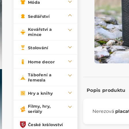
Móda
Sedlářství
Kovářství a
mince
Stolování
Home decor
Táboření a
řemesla
Popis produktu
Hry a knihy
Filmy, hry,
Nerezová
placa
seriály
České království