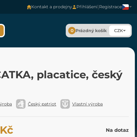
|
Kontakt a prodejny
Přihlášení
Registrace
0
Prázdný košík
CZK
ATKA, placatice, český
výroba
Český patriot
Vlastní výroba
 Kč
Na dotaz