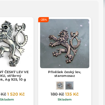
-25%
Ý ČESKÝ LEV VE
Přívěšek český lev,
KU, stříbrný
staromosaz
ek, Ag 925, 10 g
 Kč
1 520 Kč
180 Kč
135 Kč
Skladem
Skladem