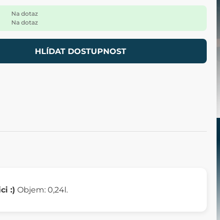
Na dotaz
Na dotaz
HLÍDAT DOSTUPNOST
ci :)
Objem: 0,24l.