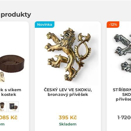
í produkty
Novinka
-12%
ek s víkem
ČESKÝ LEV VE SKOKU,
STŘÍBRN
h kostek
bronzový přívěšek
SKO
přívěs
 085 Kč
395 Kč
1 720
em
Skladem