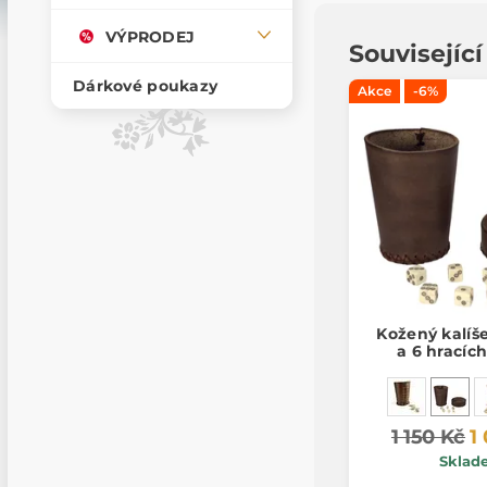
VÝPRODEJ
Souvisejíc
Dárkové poukazy
Akce
-6%
Kožený kalíš
a 6 hracíc
1 150 Kč
1
Sklad