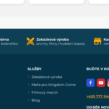
várna
Zakázková výroba
Ka
i brašnářství
pro hry, filmy i hudební kapely
ote
SLUŽBY
BUĎTE V K
Zakázková výroba
Meče pro Kingdom Come
Filmový merch
+420 777 94
Blog
ODBĚR NOV