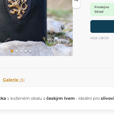
Prodejna
Sklad
Kód: LBO21
Galerie
(5)
tka
v koženém obalu s
českým lvem
- ideální pro
slivovi