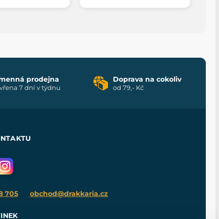
menná prodejna
Doprava na cokoliv
vřena 7 dní v týdnu
od 79,- Kč
ONTAKTU
8 705
obchod@drakkaria.cz
INEK