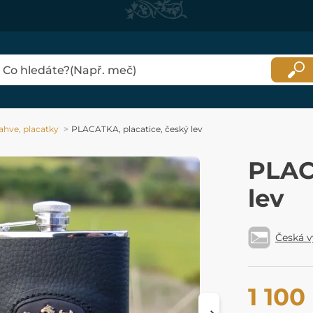
ahve, placatky
PLACATKA, placatice, český lev
PLAC
lev
Česká 
1 100