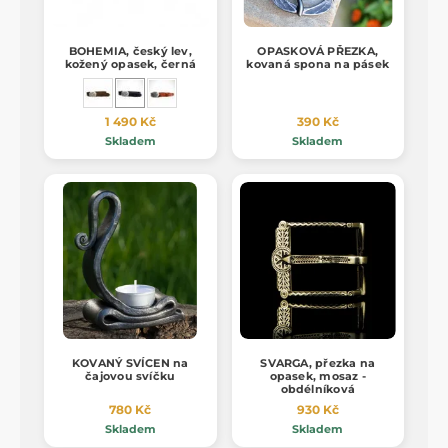
BOHEMIA, český lev,
OPASKOVÁ PŘEZKA,
kožený opasek, černá
kovaná spona na pásek
1 490 Kč
390 Kč
Skladem
Skladem
KOVANÝ SVÍCEN na
SVARGA, přezka na
čajovou svíčku
opasek, mosaz -
obdélníková
780 Kč
930 Kč
Skladem
Skladem