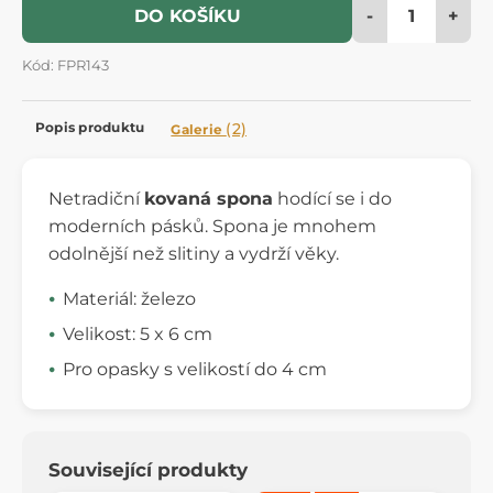
-
+
DO KOŠÍKU
Kód: FPR143
Popis produktu
(2)
Galerie
Netradiční
kovaná spona
hodící se i do
moderních pásků. Spona je mnohem
odolnější než slitiny a vydrží věky.
Materiál: železo
Velikost: 5 x 6 cm
Pro opasky s velikostí do 4 cm
Související produkty