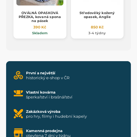
OVÁLNÁ OPASKOVÁ
Středověký kožený
PŘEZKA, kovaná spona
opasek, Anglie
na pásek
390 Kč
850 Kč
Skladem
3-4 týdny
První a největší
historický e-shop v ČR
Vlastní kovárna
šperkařství i brašnářství
Zakázková výroba
pro hry, filmy i hudební kapely
Kamenná prodejna
otevřena 7 dní v týdnu