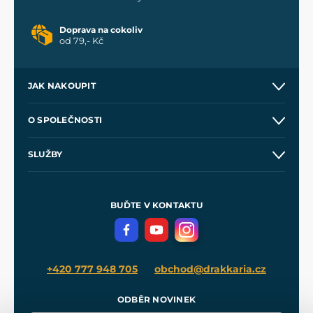
Doprava na cokoliv
od 79,- Kč
JAK NAKOUPIT
Kontakt a prodejny
O SPOLEČNOSTI
Obchodní podmínky
O nás
SLUŽBY
Velkoobchod
Naše dílny
Nákup na splátky
Zakázková výroba
Pro média
Meče pro Kingdom Come
BUĎTE V KONTAKTU
Volná místa
Filmový merch
Blog
+420 777 948 705
obchod@drakkaria.cz
ODBĚR NOVINEK