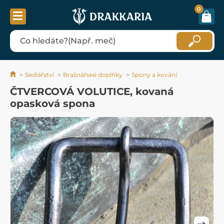
0
Sedlářství
Brašnářské doplňky
Spony a kování
ČTVERCOVÁ VOLUTICE, kovaná
opasková spona