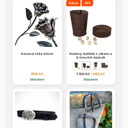
Akce
-6%
Kovaná růže 40cm
Kožený kalíšek s víkem a
6 hracích kostek
890 Kč
1 150 Kč
1 085 Kč
Skladem
Skladem