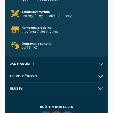
Zakázková výroba
pro hry, filmy i hudební kapely
Kamenná prodejna
otevřena 7 dní v týdnu
Doprava na cokoliv
od 79,- Kč
JAK NAKOUPIT
Kontakt a prodejny
O SPOLEČNOSTI
Obchodní podmínky
O nás
SLUŽBY
Velkoobchod
Naše dílny
Nákup na splátky
Zakázková výroba
Pro média
Meče pro Kingdom Come
BUĎTE V KONTAKTU
Volná místa