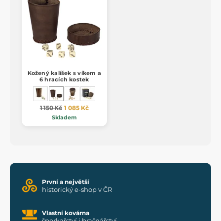
Kožený kalíšek s víkem a
6 hracích kostek
1 150 Kč
1 085 Kč
Skladem
První a největší
historický e-shop v ČR
Vlastní kovárna
šperkařství i brašnářství