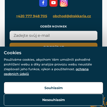
Filmový merch
Blog
+420 777 948 705
obchod@drakkaria.cz
ODBĚR NOVINEK
ODEBÍRAT
Cookies
Používáme cookies, abychom Vám umožnili pohodlné
prohlížení webu a díky analýze provozu webu neustále
zlepšovali jeho funkce, výkon a použitelnost.
ochrana
osobních údajů
© Všechna práva vyhrazena. www.drakkaria.cz 2007-2026.
Powered by
Simplia.cz
, protected by reCAPTCHA.
Souhlasím
Nesouhlasím