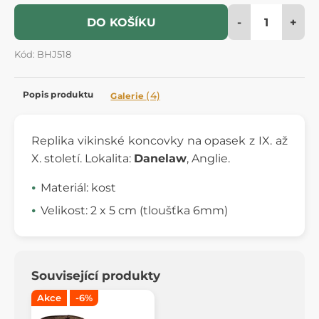
-
+
DO KOŠÍKU
Kód: BHJ518
Popis produktu
(4)
Galerie
Replika vikinské koncovky na opasek z IX. až
X. století. Lokalita:
Danelaw
, Anglie.
Materiál: kost
Velikost: 2 x 5 cm (tloušťka 6mm)
Související produkty
Akce
-6%