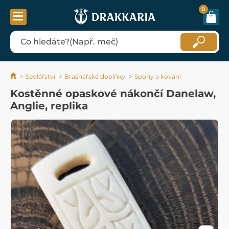
0
Sedlářství
Brašnářské doplňky
Spony a kování
Kostěnné opaskové nákončí Danelaw,
Anglie, replika