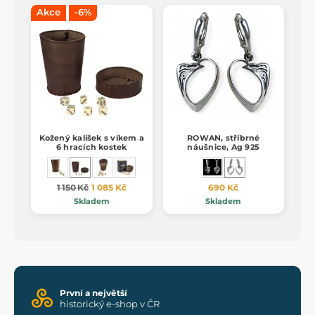
Akce
-6%
Kožený kalíšek s víkem a
ROWAN, stříbrné
6 hracích kostek
náušnice, Ag 925
1 150 Kč
1 085 Kč
690 Kč
Skladem
Skladem
První a největší
historický e-shop v ČR