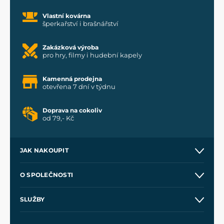
Vlastní kovárna
šperkařství i brašnářství
Zakázková výroba
pro hry, filmy i hudební kapely
Kamenná prodejna
otevřena 7 dní v týdnu
Doprava na cokoliv
od 79,- Kč
JAK NAKOUPIT
Kontakt a prodejny
O SPOLEČNOSTI
Obchodní podmínky
O nás
SLUŽBY
Velkoobchod
Naše dílny
Nákup na splátky
Zakázková výroba