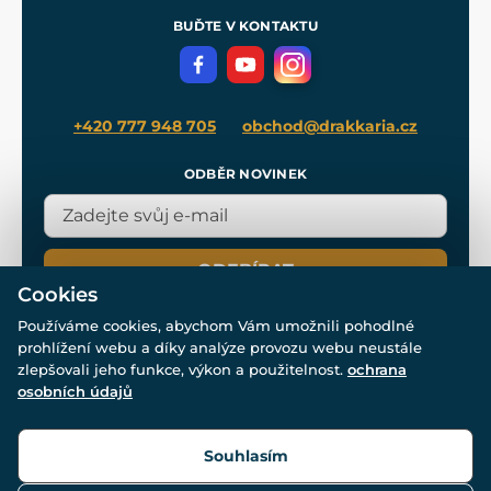
Pro média
Meče pro Kingdom Come
BUĎTE V KONTAKTU
Volná místa
Filmový merch
Blog
+420 777 948 705
obchod@drakkaria.cz
ODBĚR NOVINEK
ODEBÍRAT
Cookies
Používáme cookies, abychom Vám umožnili pohodlné
prohlížení webu a díky analýze provozu webu neustále
zlepšovali jeho funkce, výkon a použitelnost.
ochrana
osobních údajů
© Všechna práva vyhrazena. www.drakkaria.cz 2007-2026.
Powered by
Simplia.cz
, protected by reCAPTCHA.
Souhlasím