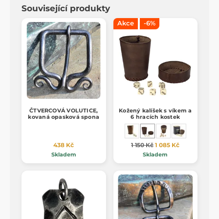
Související produkty
Akce
-6%
ČTVERCOVÁ VOLUTICE,
Kožený kalíšek s víkem a
kovaná opasková spona
6 hracích kostek
438 Kč
1 150 Kč
1 085 Kč
Skladem
Skladem