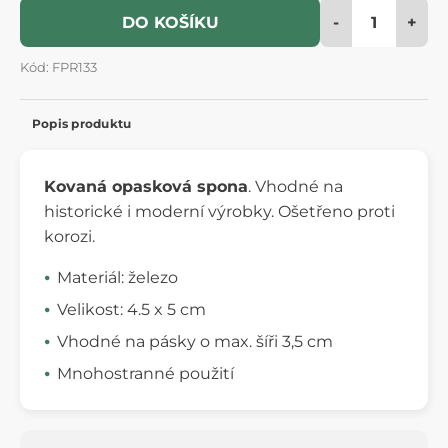
-
+
DO KOŠÍKU
Kód: FPR133
Popis produktu
Kovaná opasková spona
. Vhodné na
historické i moderní výrobky. Ošetřeno proti
korozi.
Materiál: železo
Velikost: 4.5 x 5 cm
Vhodné na pásky o max. šíři 3,5 cm
Mnohostranné použití