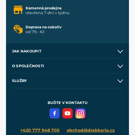
Kamenná prodejna
otevřena 7 dní v týdnu
Doprava na cokoliv
od 79,- Kč
JAK NAKOUPIT
Kontakt a prodejny
O SPOLEČNOSTI
Obchodní podmínky
O nás
SLUŽBY
Velkoobchod
Naše dílny
Nákup na splátky
Zakázková výroba
Pro média
Meče pro Kingdom Come
BUĎTE V KONTAKTU
Volná místa
Filmový merch
Blog
+420 777 948 705
obchod@drakkaria.cz