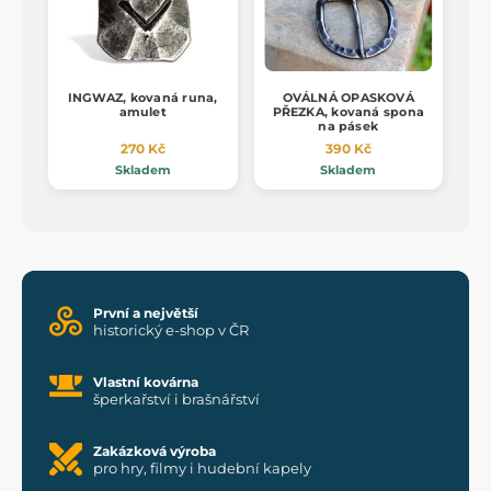
INGWAZ, kovaná runa,
OVÁLNÁ OPASKOVÁ
amulet
PŘEZKA, kovaná spona
na pásek
270 Kč
390 Kč
Skladem
Skladem
První a největší
historický e-shop v ČR
Vlastní kovárna
šperkařství i brašnářství
Zakázková výroba
pro hry, filmy i hudební kapely