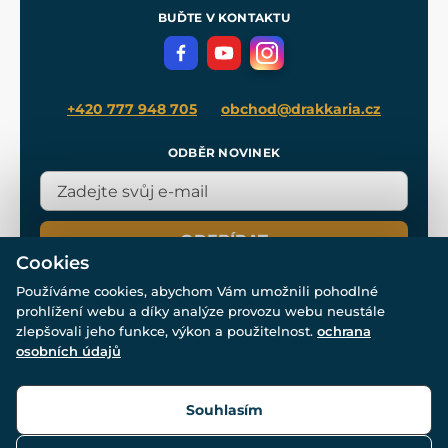
Meče pro Kingdom Come
BUĎTE V KONTAKTU
Volná místa
Filmový merch
Blog
+420 777 948 705
obchod@drakkaria.cz
ODBĚR NOVINEK
ODEBÍRAT
Cookies
Používáme cookies, abychom Vám umožnili pohodlné
prohlížení webu a díky analýze provozu webu neustále
zlepšovali jeho funkce, výkon a použitelnost.
ochrana
osobních údajů
© Všechna práva vyhrazena. www.drakkaria.cz 2007-2026.
Powered by
Simplia.cz
, protected by reCAPTCHA.
Souhlasím