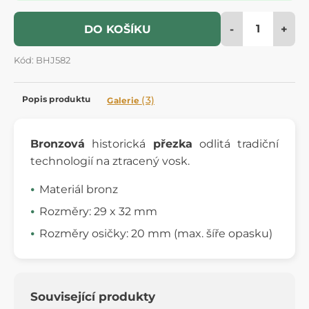
-
+
DO KOŠÍKU
Kód: BHJ582
Popis produktu
(3)
Galerie
Bronzová
historická
přezka
odlitá tradiční
technologií na ztracený vosk.
Materiál bronz
Rozměry: 29 x 32 mm
Rozměry osičky: 20 mm (max. šíře opasku)
Související produkty