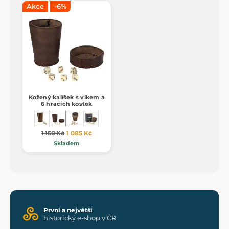
Akce
-6%
Kožený kalíšek s víkem a
6 hracích kostek
1 150 Kč
1 085 Kč
Skladem
První a největší
historický e-shop v ČR