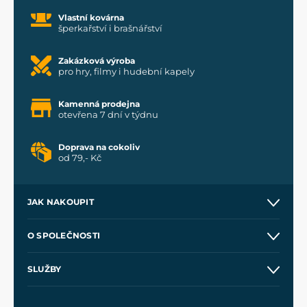
Vlastní kovárna
šperkařství i brašnářství
Zakázková výroba
pro hry, filmy i hudební kapely
Kamenná prodejna
otevřena 7 dní v týdnu
Doprava na cokoliv
od 79,- Kč
JAK NAKOUPIT
Kontakt a prodejny
O SPOLEČNOSTI
Obchodní podmínky
O nás
SLUŽBY
Velkoobchod
Naše dílny
Nákup na splátky
Zakázková výroba
Pro média