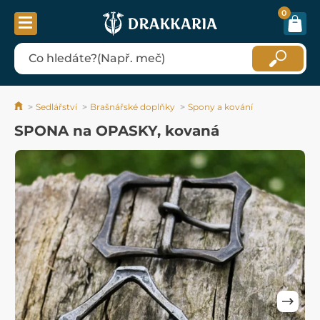
0
Sedlářství
Brašnářské doplňky
Spony a kování
SPONA na OPASKY, kovaná