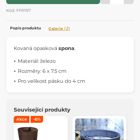
Kód: FPR197
Popis produktu
(2)
Galerie
Kovaná opasková
spona
.
Materiál: železo
Rozměry: 6 x 7.5 cm
Pro velikost pásku do 4 cm
Související produkty
Akce
-6%