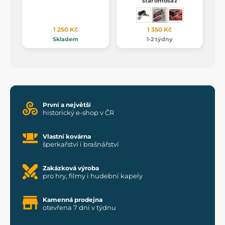
staromosaz
1 250 Kč
1 350 Kč
Skladem
1-2 týdny
První a největší
historický e-shop v ČR
Vlastní kovárna
šperkařství i brašnářství
Zakázková výroba
pro hry, filmy i hudební kapely
Kamenná prodejna
otevřena 7 dní v týdnu