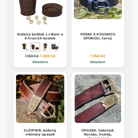
Kožený kalíšek s víkem a
PÁSEK S KOVANOU
6 hracích kostek
SPONOU, černý
1 150 Kč
1 085 Kč
1 350 Kč
Skladem
Skladem
SLEIPNIR, kožený
OPASEK, Gokstad,
vikinský opasek
Norsko, hnědý,