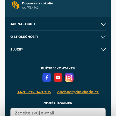
Doprava na cokoliv
od 79,- Kč
JAK NAKOUPIT
Kontakt a prodejny
O SPOLEČNOSTI
Obchodní podmínky
O nás
SLUŽBY
Velkoobchod
Naše dílny
Nákup na splátky
Zakázková výroba
Pro média
Meče pro Kingdom Come
BUĎTE V KONTAKTU
Volná místa
Filmový merch
Blog
+420 777 948 705
obchod@drakkaria.cz
ODBĚR NOVINEK