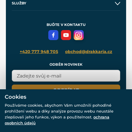
SLUŽBY
Velkoobchod
Naše dílny
Nákup na splátky
Zakázková výroba
Pro média
Meče pro Kingdom Come
BUĎTE V KONTAKTU
Volná místa
Filmový merch
Blog
+420 777 948 705
obchod@drakkaria.cz
ODBĚR NOVINEK
ODEBÍRAT
Cookies
Používáme cookies, abychom Vám umožnili pohodlné
prohlížení webu a díky analýze provozu webu neustále
zlepšovali jeho funkce, výkon a použitelnost.
ochrana
osobních údajů
© Všechna práva vyhrazena. www.drakkaria.cz 2007-2026.
Powered by
Simplia.cz
, protected by reCAPTCHA.