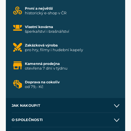
První a největší
historický e-shop v ČR
Vlastní kovárna
šperkařství i brašnářství
Zakázková výroba
pro hry, filmy i hudební kapely
Kamenná prodejna
otevřena 7 dní v týdnu
Doprava na cokoliv
od 79,- Kč
JAK NAKOUPIT
Kontakt a prodejny
O SPOLEČNOSTI
Obchodní podmínky
O nás