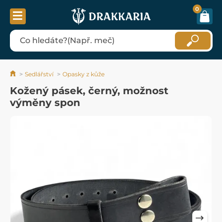
0
Sedlářství
Opasky z kůže
Kožený pásek, černý, možnost
výměny spon