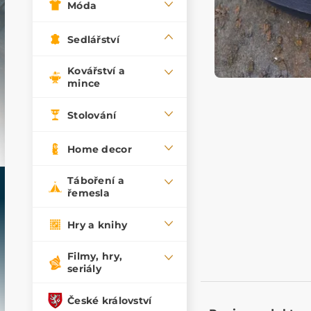
Móda
Sedlářství
Kovářství a
mince
Stolování
Home decor
Táboření a
řemesla
Hry a knihy
Filmy, hry,
seriály
České království