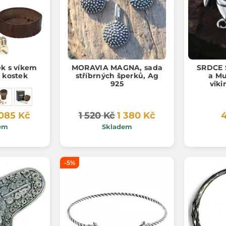
ek s víkem
MORAVIA MAGNA, sada
SRDCE 
h kostek
stříbrných šperků, Ag
a Mu
925
viki
náhrdel
 085 Kč
1 520 Kč
1 380 Kč
4
em
Skladem
-5%