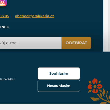
8 705
obchod@drakkaria.cz
INEK
ODEBÍRAT
Souhlasím
ozu webu
Nesouhlasím