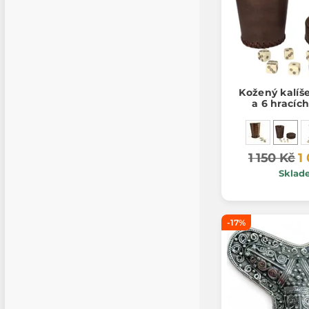
Kožený kalíš
a 6 hracíc
1 150 Kč
1
Sklad
-17%