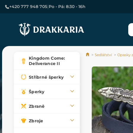
|
+420 777 948 705
Po - Pá: 8:30 - 16h
Sedlářství
Opasky z
Kingdom Come:
Deliverance II
Stříbrné šperky
Šperky
Zbraně
Zbroje