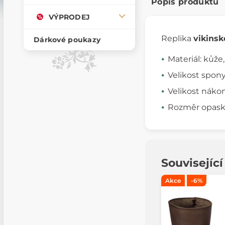
Popis produktu
VÝPRODEJ
Replika
vikins
Dárkové poukazy
Materiál: kůže
Velikost spony
Velikost nákon
Rozměr opasku
Souvisejíc
Akce
-6%