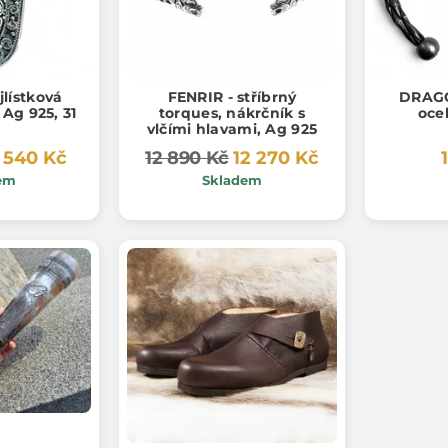
jlístková
FENRIR - stříbrný
DRAGO
 Ag 925, 31
torques, nákrčník s
oce
vlčími hlavami, Ag 925
 540 Kč
12 890 Kč
12 270 Kč
em
Skladem