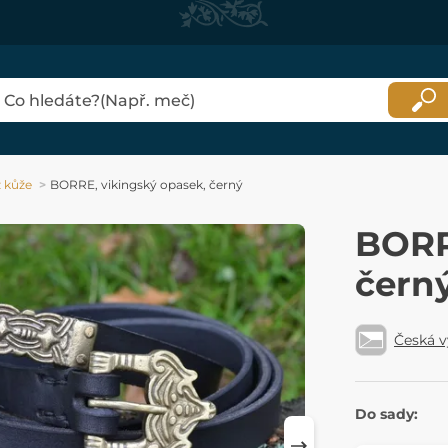
 kůže
BORRE, vikingský opasek, černý
BORR
čern
Česká 
Do sady: