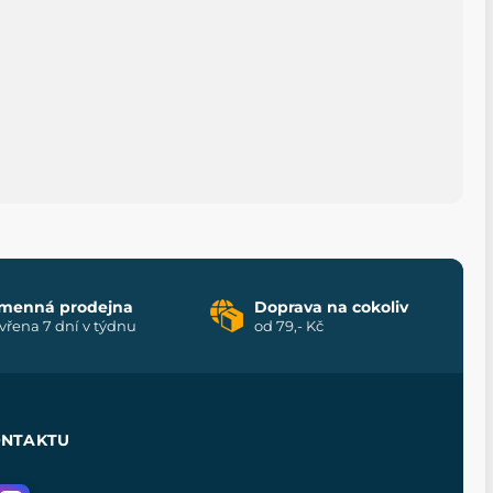
menná prodejna
Doprava na cokoliv
vřena 7 dní v týdnu
od 79,- Kč
ONTAKTU