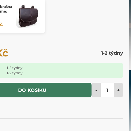
 brašna
ome:
Kč
Kč
1-2 týdny
1-2 týdny
1-2 týdny
-
+
DO KOŠÍKU