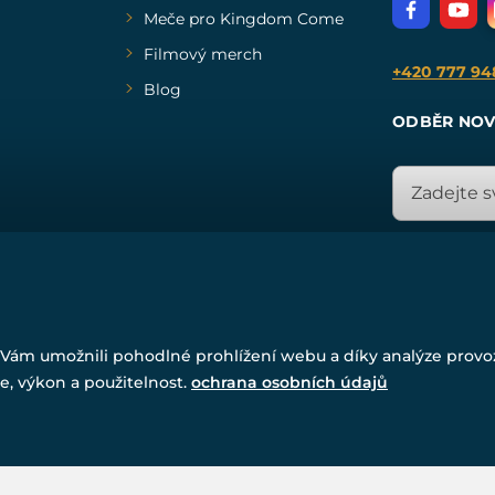
Meče pro Kingdom Come
Filmový merch
+420 777 94
Blog
ODBĚR NOV
© Všechna práva vyhrazena. www.drakkaria.cz 2007-2026.
Vám umožnili pohodlné prohlížení webu a díky analýze prov
Powered by
Simplia.cz
, protected by reCAPTCHA.
e, výkon a použitelnost.
ochrana osobních údajů