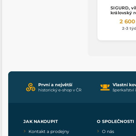
SIGURD, vi
královský r
2 600
2-3 tý
První a největší
Vlastní ko
historický e-shop v ČR
šperkařství 
JAK NAKOUPIT
O SPOLEČNOSTI
Kontakt a prodejny
O nás