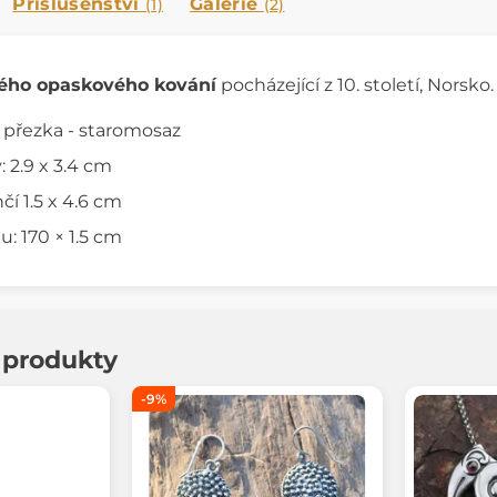
Příslušenství
Galerie
(1)
(2)
kého opaskového kování
pocházející z 10. století, Nors
, přezka - staromosaz
: 2.9 x 3.4 cm
čí 1.5 x 4.6 cm
: 170 × 1.5 cm
í produkty
-9%