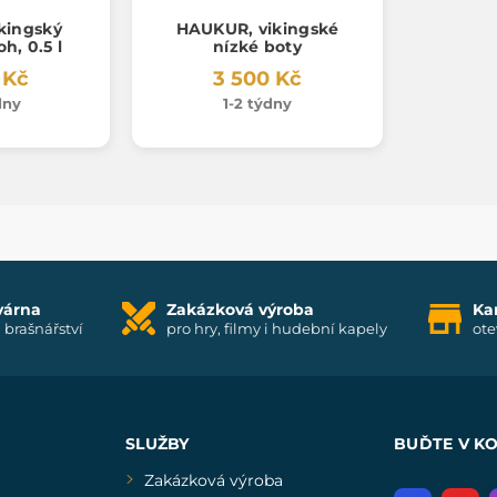
kingský
HAUKUR, vikingské
oh, 0.5 l
nízké boty
 Kč
3 500 Kč
dny
1-2 týdny
várna
Zakázková výroba
Ka
i brašnářství
pro hry, filmy i hudební kapely
ote
SLUŽBY
BUĎTE V K
Zakázková výroba