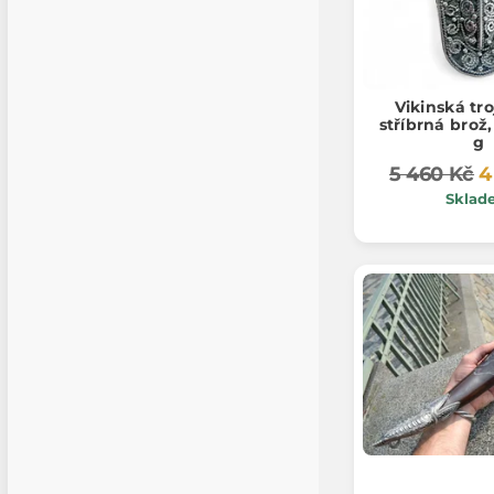
Vikinská tro
stříbrná brož,
g
5 460 Kč
4
Sklad