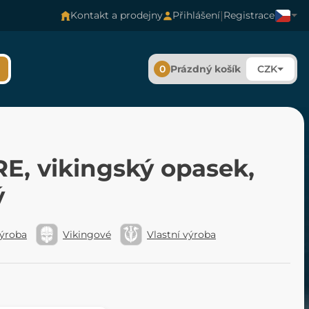
|
Kontakt a prodejny
Přihlášení
Registrace
0
Prázdný košík
CZK
E, vikingský opasek,
ý
výroba
Vikingové
Vlastní výroba