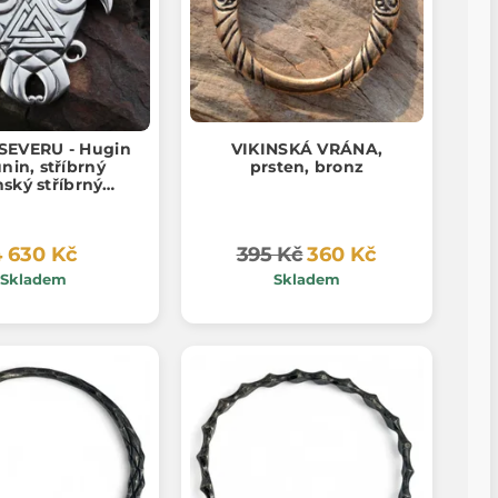
SEVERU - Hugin
VIKINSKÁ VRÁNA,
nin, stříbrný
prsten, bronz
nský stříbrný
ník, Ag 925, 24g
 630 Kč
395 Kč
360 Kč
Skladem
Skladem