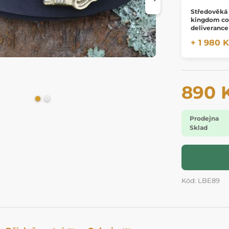
Středověká
kingdom c
deliverance
+ 1 980 
890 
Prodejna
Sklad
Kód: LBE89