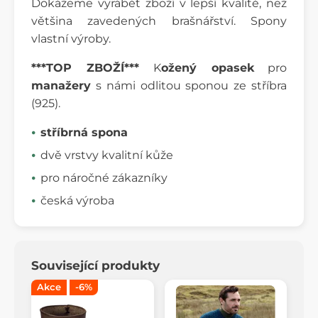
Dokážeme vyrábět zboží v lepší kvalitě, než
většina zavedených brašnářství. Spony
vlastní výroby.
***TOP ZBOŽÍ***
K
ožený opasek
pro
manažery
s námi odlitou sponou ze stříbra
(925).
stříbrná spona
dvě vrstvy kvalitní kůže
pro náročné zákazníky
česká výroba
Související produkty
Akce
-6%