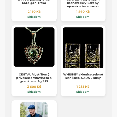
Cardigan, Irsko
manažerský kožený
opasek s bronzovou
sponou
2 150 Kč
1 860 Kč
Skladem
Skladem
CENTAURI, stříbrný
WHISKEY sklenice zelené
přívěsek s vltavínem a
lesní sklo, SADA 2 kusy
granátem, Ag 925
3 600 Kč
1 285 Kč
Skladem
Skladem