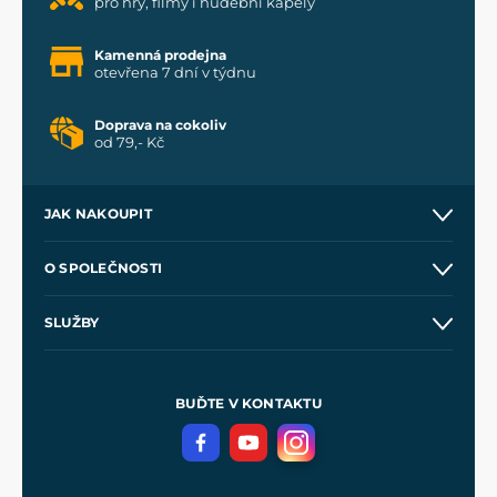
pro hry, filmy i hudební kapely
Kamenná prodejna
otevřena 7 dní v týdnu
Doprava na cokoliv
od 79,- Kč
JAK NAKOUPIT
Kontakt a prodejny
O SPOLEČNOSTI
Obchodní podmínky
O nás
SLUŽBY
Velkoobchod
Naše dílny
Nákup na splátky
Zakázková výroba
Pro média
Meče pro Kingdom Come
BUĎTE V KONTAKTU
Volná místa
Filmový merch
Blog