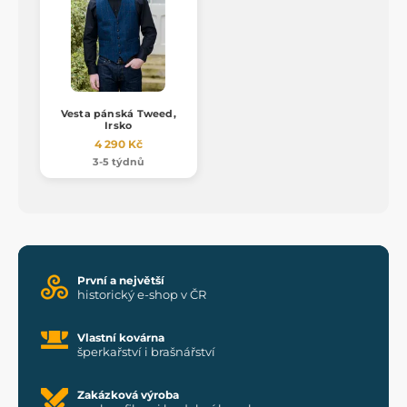
Vesta pánská Tweed,
Irsko
4 290 Kč
3-5 týdnů
První a největší
historický e-shop v ČR
Vlastní kovárna
šperkařství i brašnářství
Zakázková výroba