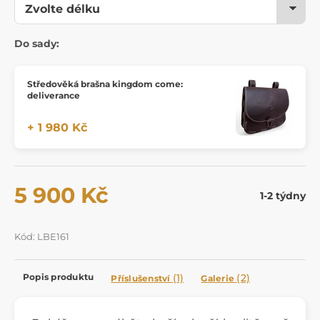
Do sady:
Středověká brašna kingdom come:
deliverance
+ 1 980 Kč
5 900 Kč
1-2 týdny
Kód: LBE161
Popis produktu
(1)
(2)
Příslušenství
Galerie