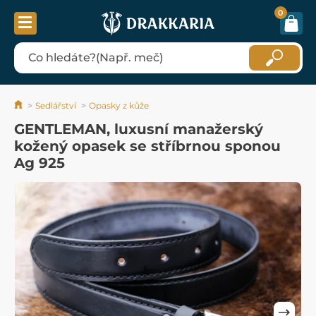
0
Sedlářství
Opasky z kůže
GENTLEMAN, luxusní manažerský
kožený opasek se stříbrnou sponou
Ag 925