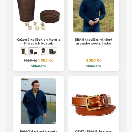
Kožený kalíšek s víkem a
SEÁN tradiční vlněný
6 hracích kostek
aranský svetr, Irsko
1 150 Kč
1 085 Kč
3 380 Kč
Skladem
Skladem
EAMON pánský svetr
GENTLEMAN, luxusní