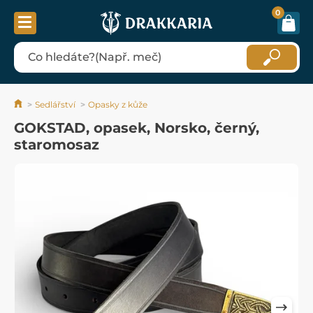
0
Sedlářství
Opasky z kůže
GOKSTAD, opasek, Norsko, černý,
staromosaz