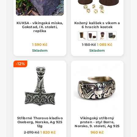
KUKSA - vikingská miska,
Kožený kalíšek s víkem a
Gokstad, IX. století,
6 hracích kostek
replika
1 590 Kč
1 150 Kč
1 085 Kč
Skladem
Skladem
-12%
Stříbrné Thorovo kladivo
Vikingský stříbrný
Oseberg, Norsko, Ag 925
prsten - styl Borre,
12g
Norsko, 9. století, Ag 925
2 070 Kč
1 820 Kč
960 Kč