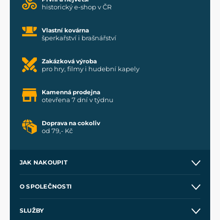
historický e-shop v ČR
Vlastní kovárna
šperkařství i brašnářství
Zakázková výroba
pro hry, filmy i hudební kapely
Kamenná prodejna
otevřena 7 dní v týdnu
Doprava na cokoliv
od 79,- Kč
JAK NAKOUPIT
Kontakt a prodejny
O SPOLEČNOSTI
Obchodní podmínky
O nás
SLUŽBY
Velkoobchod
Naše dílny