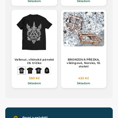
Skladem
Skladem
Valknut, vikinské pánské
BRONZOVÁ PŘEZKA,
čb tričko
vikingové, Norsko, 10.
století
550 Kč
432 Kč
Skladem
Skladem
První a největší