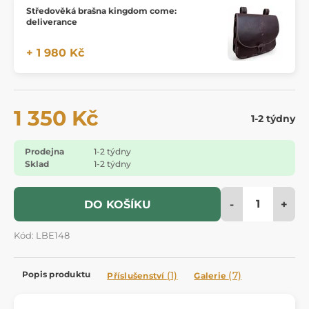
Středověká brašna kingdom come:
deliverance
+ 1 980 Kč
1 350 Kč
1-2 týdny
Prodejna
1-2 týdny
Sklad
1-2 týdny
-
+
DO KOŠÍKU
Kód: LBE148
Popis produktu
(1)
(7)
Příslušenství
Galerie