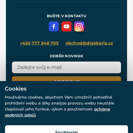
Nákup na splátky
Zakázková výroba
Pro média
Meče pro Kingdom Come
BUĎTE V KONTAKTU
Volná místa
Filmový merch
Blog
+420 777 948 705
obchod@drakkaria.cz
ODBĚR NOVINEK
ODEBÍRAT
Cookies
Používáme cookies, abychom Vám umožnili pohodlné
prohlížení webu a díky analýze provozu webu neustále
zlepšovali jeho funkce, výkon a použitelnost.
ochrana
osobních údajů
© Všechna práva vyhrazena. www.drakkaria.cz 2007-2026.
Powered by
Simplia.cz
, protected by reCAPTCHA.
Souhlasím