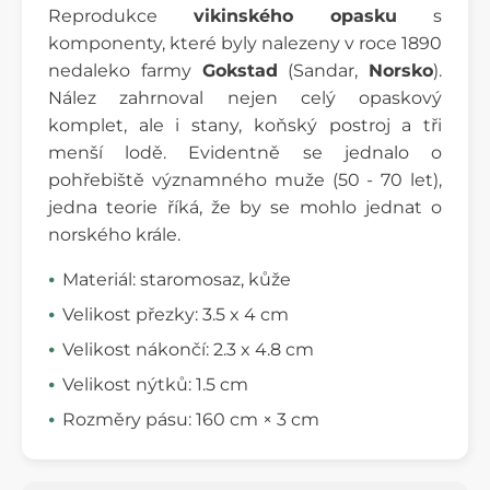
Reprodukce
vikinského opasku
s
komponenty, které byly nalezeny v roce 1890
nedaleko farmy
Gokstad
(Sandar,
Norsko
).
Nález zahrnoval nejen celý opaskový
komplet, ale i stany, koňský postroj a tři
menší lodě. Evidentně se jednalo o
pohřebiště významného muže (50 - 70 let),
jedna teorie říká, že by se mohlo jednat o
norského krále.
Materiál: staromosaz, kůže
Velikost přezky: 3.5 x 4 cm
Velikost nákončí: 2.3 x 4.8 cm
Velikost nýtků: 1.5 cm
Rozměry pásu: 160 cm × 3 cm