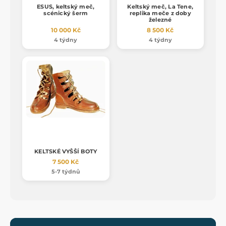
ESUS, keltský meč,
Keltský meč, La Tene,
scénický šerm
replika meče z doby
železné
10 000 Kč
8 500 Kč
4 týdny
4 týdny
KELTSKÉ VYŠŠÍ BOTY
7 500 Kč
5-7 týdnů