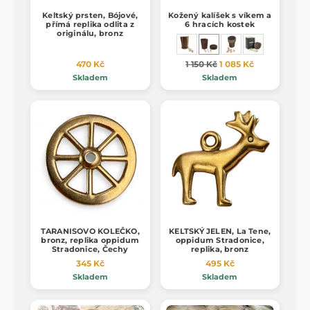
Keltský prsten, Bójové,
Kožený kalíšek s víkem a
přímá replika odlita z
6 hracích kostek
originálu, bronz
470 Kč
1 150 Kč
1 085 Kč
Skladem
Skladem
TARANISOVO KOLEČKO,
KELTSKÝ JELEN, La Tene,
bronz, replika oppidum
oppidum Stradonice,
Stradonice, Čechy
replika, bronz
345 Kč
495 Kč
Skladem
Skladem