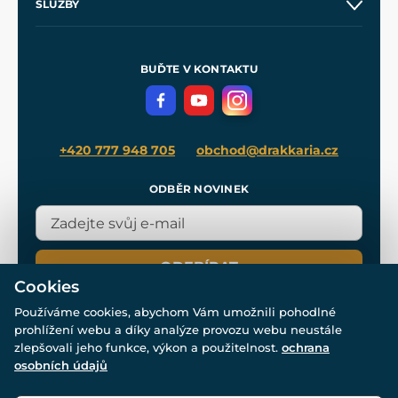
SLUŽBY
Velkoobchod
Naše dílny
Nákup na splátky
Zakázková výroba
Pro média
Meče pro Kingdom Come
BUĎTE V KONTAKTU
Volná místa
Filmový merch
Blog
+420 777 948 705
obchod@drakkaria.cz
ODBĚR NOVINEK
ODEBÍRAT
Cookies
Používáme cookies, abychom Vám umožnili pohodlné
prohlížení webu a díky analýze provozu webu neustále
zlepšovali jeho funkce, výkon a použitelnost.
ochrana
osobních údajů
© Všechna práva vyhrazena. www.drakkaria.cz 2007-2026.
Powered by
Simplia.cz
, protected by reCAPTCHA.