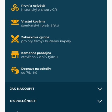
První a největší
historický e-shop v ČR
Vlastní kovárna
šperkařství i brašnářství
Zakázková výroba
pro hry, filmy i hudební kapely
Kamenná prodejna
otevřena 7 dní v týdnu
Doprava na cokoliv
od 79,- Kč
JAK NAKOUPIT
Kontakt a prodejny
O SPOLEČNOSTI
Obchodní podmínky
O nás