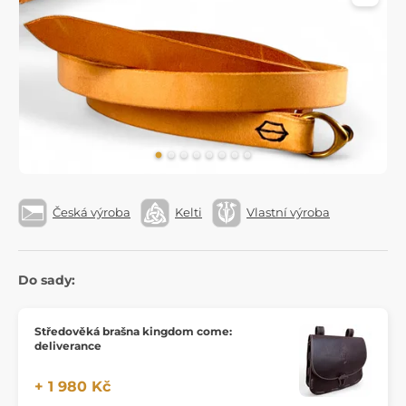
Česká výroba
Kelti
Vlastní výroba
Do sady:
Středověká brašna kingdom come:
deliverance
+ 1 980 Kč