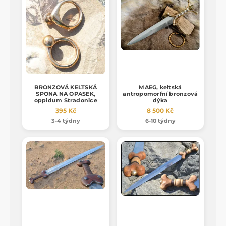
BRONZOVÁ KELTSKÁ
MAEG, keltská
SPONA NA OPASEK,
antropomorfní bronzová
oppidum Stradonice
dýka
395 Kč
8 500 Kč
3-4 týdny
6-10 týdny