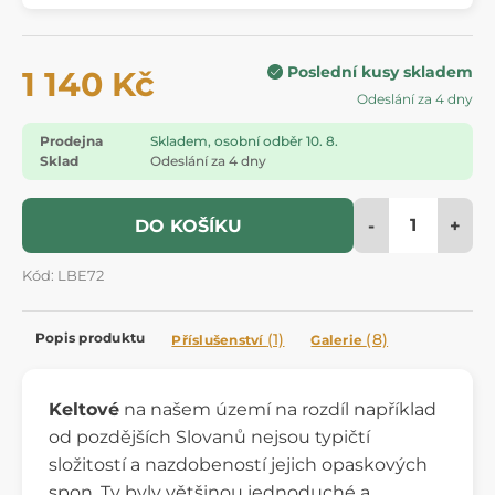
Poslední kusy skladem
1 140 Kč
Odeslání za 4 dny
Prodejna
Skladem, osobní odběr 10. 8.
Sklad
Odeslání za 4 dny
-
+
DO KOŠÍKU
Kód: LBE72
Popis produktu
(1)
(8)
Příslušenství
Galerie
Keltové
na našem území na rozdíl například
od pozdějších Slovanů nejsou typičtí
složitostí a nazdobeností jejich opaskových
spon. Ty byly většinou jednoduché a