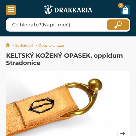
0
Sedlářství
Opasky z kůže
KELTSKÝ KOŽENÝ OPASEK, oppidum
Stradonice