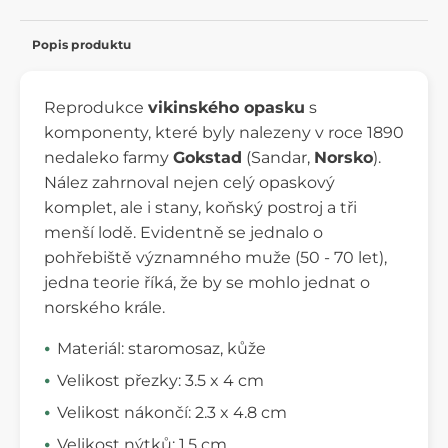
Popis produktu
Reprodukce
vikinského opasku
s
komponenty, které byly nalezeny v roce 1890
nedaleko farmy
Gokstad
(Sandar,
Norsko
).
Nález zahrnoval nejen celý opaskový
komplet, ale i stany, koňský postroj a tři
menší lodě. Evidentně se jednalo o
pohřebiště významného muže (50 - 70 let),
jedna teorie říká, že by se mohlo jednat o
norského krále.
Materiál: staromosaz, kůže
Velikost přezky: 3.5 x 4 cm
Velikost nákončí: 2.3 x 4.8 cm
Velikost nýtků: 1.5 cm