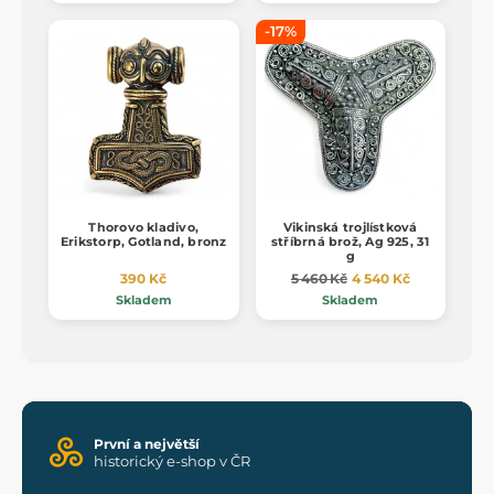
-17%
Thorovo kladivo,
Vikinská trojlístková
Erikstorp, Gotland, bronz
stříbrná brož, Ag 925, 31
g
390 Kč
5 460 Kč
4 540 Kč
Skladem
Skladem
První a největší
historický e-shop v ČR