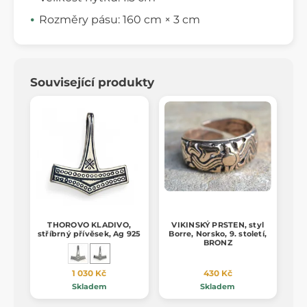
Rozměry pásu: 160 cm × 3 cm
Související produkty
THOROVO KLADIVO,
VIKINSKÝ PRSTEN, styl
stříbrný přívěsek, Ag 925
Borre, Norsko, 9. století,
BRONZ
1 030 Kč
430 Kč
Skladem
Skladem