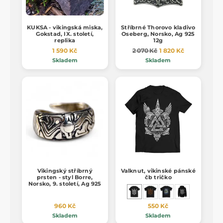
KUKSA - vikingská miska,
Stříbrné Thorovo kladivo
Gokstad, IX. století,
Oseberg, Norsko, Ag 925
replika
12g
1 590 Kč
2 070 Kč
1 820 Kč
Skladem
Skladem
Vikingský stříbrný
Valknut, vikinské pánské
prsten - styl Borre,
čb tričko
Norsko, 9. století, Ag 925
960 Kč
550 Kč
Skladem
Skladem