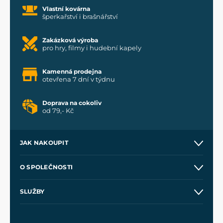
Vlastní kovárna
šperkařství i brašnářství
Zakázková výroba
pro hry, filmy i hudební kapely
Kamenná prodejna
otevřena 7 dní v týdnu
Doprava na cokoliv
od 79,- Kč
JAK NAKOUPIT
Kontakt a prodejny
O SPOLEČNOSTI
Obchodní podmínky
O nás
SLUŽBY
Velkoobchod
Naše dílny
Nákup na splátky
Zakázková výroba
Pro média