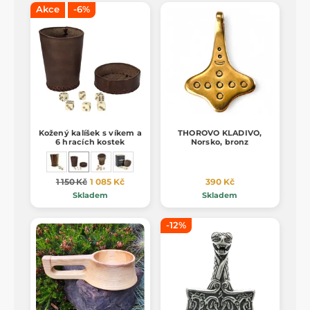
Akce
-6%
Kožený kalíšek s víkem a
THOROVO KLADIVO,
6 hracích kostek
Norsko, bronz
1 150 Kč
1 085 Kč
390 Kč
Skladem
Skladem
-12%