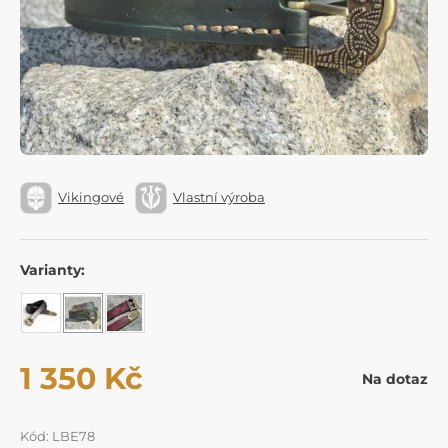
Vikingové
Vlastní výroba
Varianty:
1 350 Kč
Na dotaz
Kód: LBE78