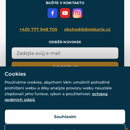
Meče pro Kingdom Come
BUĎTE V KONTAKTU
Volná místa
Filmový merch
Blog
+420 777 948 705
obchod@drakkaria.cz
ODBĚR NOVINEK
ODEBÍRAT
Cookies
Používáme cookies, abychom Vám umožnili pohodlné
prohlížení webu a díky analýze provozu webu neustále
zlepšovali jeho funkce, výkon a použitelnost.
ochrana
osobních údajů
© Všechna práva vyhrazena. www.drakkaria.cz 2007-2026.
Powered by
Simplia.cz
, protected by reCAPTCHA.
Souhlasím