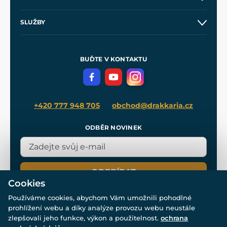
Obchodní podmínky
O nás
SLUŽBY
Velkoobchod
Naše dílny
Nákup na splátky
Zakázková výroba
Pro média
Meče pro Kingdom Come
BUĎTE V KONTAKTU
Volná místa
Filmový merch
Blog
+420 777 948 705
obchod@drakkaria.cz
ODBĚR NOVINEK
ODEBÍRAT
Cookies
Používáme cookies, abychom Vám umožnili pohodlné
prohlížení webu a díky analýze provozu webu neustále
zlepšovali jeho funkce, výkon a použitelnost.
ochrana