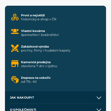
První a největší
historický e-shop v ČR
Vlastní kovárna
šperkařství i brašnářství
Zakázková výroba
pro hry, filmy i hudební kapely
Kamenná prodejna
otevřena 7 dní v týdnu
Doprava na cokoliv
od 79,- Kč
JAK NAKOUPIT
Kontakt a prodejny
O SPOLEČNOSTI