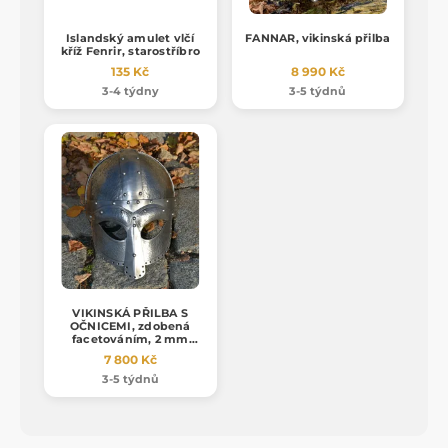
Islandský amulet vlčí
FANNAR, vikinská přilba
kříž Fenrir, starostříbro
135 Kč
8 990 Kč
3-4 týdny
3-5 týdnů
VIKINSKÁ PŘILBA S
OČNICEMI, zdobená
facetováním, 2 mm
plech
7 800 Kč
3-5 týdnů