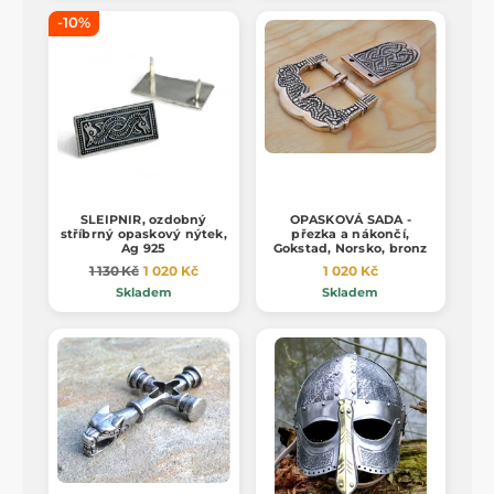
-10%
SLEIPNIR, ozdobný
OPASKOVÁ SADA -
stříbrný opaskový nýtek,
přezka a nákončí,
Ag 925
Gokstad, Norsko, bronz
1 130 Kč
1 020 Kč
1 020 Kč
Skladem
Skladem