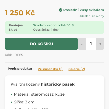
Poslední kusy skladem
1 250 Kč
Odeslání za 4 dny
Prodejna
Skladem, osobní odběr 10. 8.
Sklad
Odeslání za 4 dny
-
+
DO KOŠÍKU
Kód: LBE65
Popis produktu
(1)
(2)
Příslušenství
Galerie
Kvalitní kožený
historický pásek
.
Materiál: staromosaz, kůže
Šířka: 3 cm