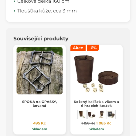
Celková délka 160 cm
Tloušťka kůže: cca 3 mm
Související produkty
Akce
-6%
SPONA na OPASKY,
Kožený kalíšek s víkem a
kovaná
6 hracích kostek
495 Kč
1 150 Kč
1 085 Kč
Skladem
Skladem