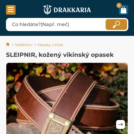
0
Sedlářství
Opasky z kůže
SLEIPNIR, kožený vikinský opasek